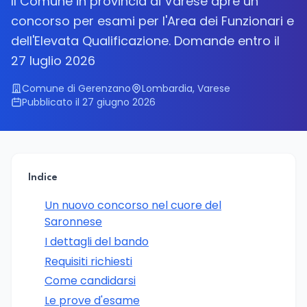
Il Comune in provincia di Varese apre un
concorso per esami per l'Area dei Funzionari e
dell'Elevata Qualificazione. Domande entro il
27 luglio 2026
Comune di Gerenzano
Lombardia, Varese
Pubblicato il 27 giugno 2026
Indice
Un nuovo concorso nel cuore del
Saronnese
I dettagli del bando
Requisiti richiesti
Come candidarsi
Le prove d'esame