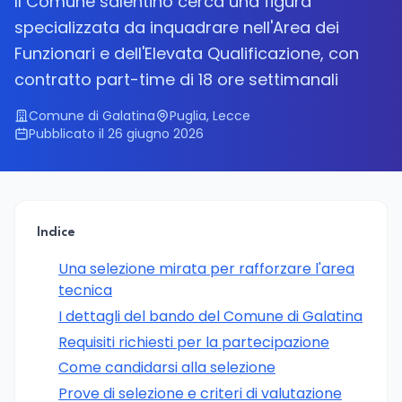
Il Comune salentino cerca una figura
specializzata da inquadrare nell'Area dei
Funzionari e dell'Elevata Qualificazione, con
contratto part-time di 18 ore settimanali
Comune di Galatina
Puglia, Lecce
Pubblicato il 26 giugno 2026
Indice
Una selezione mirata per rafforzare l'area
tecnica
I dettagli del bando del Comune di Galatina
Requisiti richiesti per la partecipazione
Come candidarsi alla selezione
Prove di selezione e criteri di valutazione