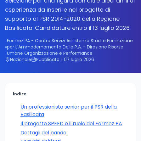
Selezione per una figura con oltre dieci anni di
esperienza da inserire nel progetto di
supporto al PSR 2014-2020 della Regione
Basilicata. Candidature entro il 13 luglio 2026
Formez PA - Centro Servizi Assistenza Studi e Formazione
per L'Ammodernamento Delle P.A. - Direzione Risorse
Umane Organizzazione e Performance
Nazionale
Pubblicato il 07 luglio 2026
Indice
Un professionista senior per il PSR della
Basilicata
Il progetto SPEED e il ruolo del Formez PA
Dettagli del bando