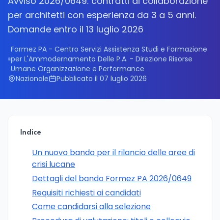
Avviso 2026/0649: contratti di collaborazione
per architetti con esperienza da 3 a 5 anni.
Domande entro il 13 luglio 2026
Formez PA - Centro Servizi Assistenza Studi e Formazione
per L'Ammodernamento Delle P.A. - Direzione Risorse
Umane Organizzazione e Performance
Nazionale
Pubblicato il 07 luglio 2026
Indice
Un nuovo bando per il rilancio delle aree di
crisi lucane
Dettagli del bando Formez PA 2026/0649
Requisiti richiesti ai candidati
Come candidarsi alla selezione