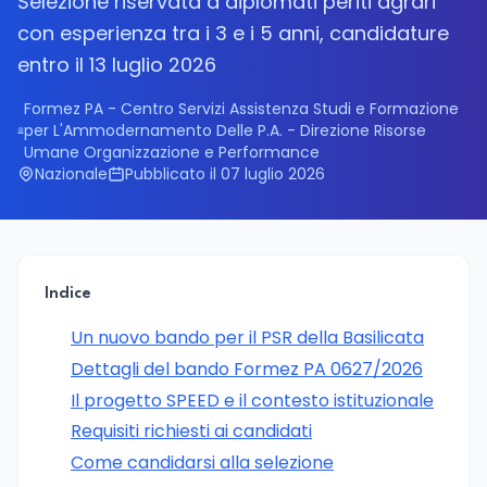
Selezione riservata a diplomati periti agrari
con esperienza tra i 3 e i 5 anni, candidature
entro il 13 luglio 2026
Formez PA - Centro Servizi Assistenza Studi e Formazione
per L'Ammodernamento Delle P.A. - Direzione Risorse
Umane Organizzazione e Performance
Nazionale
Pubblicato il 07 luglio 2026
Indice
Un nuovo bando per il PSR della Basilicata
Dettagli del bando Formez PA 0627/2026
Il progetto SPEED e il contesto istituzionale
Requisiti richiesti ai candidati
Come candidarsi alla selezione