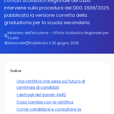
L'Ufficio Scolastico Regionale del Lazio
interviene sulla procedura del DDG 2939/2025:
pubblicata la versione corretta della
graduatoria per la scuola secondaria
Ministero dell'Istruzione - Ufficio Scolastico Regionale per
il Lazio
Nazionale
Pubblicato il 26 giugno 2026
Indice
Una rettifica che pesa sul futuro di
centinaia di candidati
I dettagli del bando AM12
Cosa cambia con la rettifica
Come candidarsi e consultare la