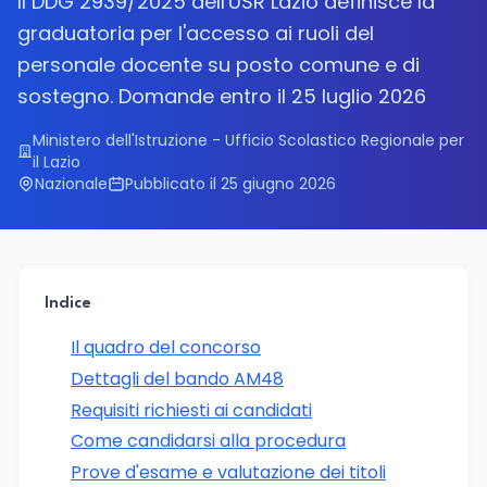
Il DDG 2939/2025 dell'USR Lazio definisce la
graduatoria per l'accesso ai ruoli del
personale docente su posto comune e di
sostegno. Domande entro il 25 luglio 2026
Ministero dell'Istruzione - Ufficio Scolastico Regionale per
il Lazio
Nazionale
Pubblicato il 25 giugno 2026
Indice
Il quadro del concorso
Dettagli del bando AM48
Requisiti richiesti ai candidati
Come candidarsi alla procedura
Prove d'esame e valutazione dei titoli