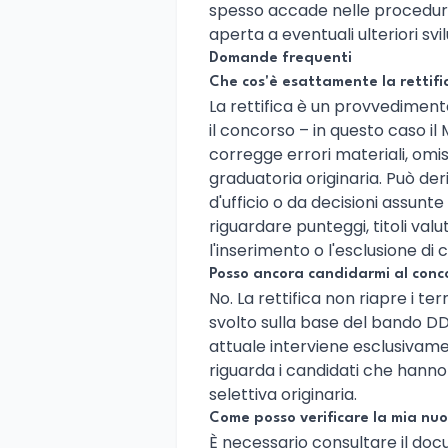
spesso accade nelle procedure
aperta a eventuali ulteriori svi
Domande frequenti
Che cos'è esattamente la rettif
La rettifica è un provvediment
il concorso – in questo caso il 
corregge errori materiali, omis
graduatoria originaria. Può der
d'ufficio o da decisioni assunt
riguardare punteggi, titoli valut
l'inserimento o l'esclusione di 
Posso ancora candidarmi al conc
No. La rettifica non riapre i te
svolto sulla base del bando D
attuale interviene esclusivame
riguarda i candidati che hann
selettiva originaria.
Come posso verificare la mia nu
È necessario consultare il docu