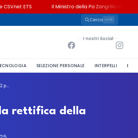
SVnet ETS
Il Ministro della Pa Zangrillo in Parlamento
Cerca
K
Ctrl
I nostri Social
ECNOLOGIA
SELEZIONE PERSONALE
INTERPELLI
BAND
Concorso docenti A054 Lazio, pubblicata la rettifica della graduatoria: 22 posti in palio
 rettifica della
025