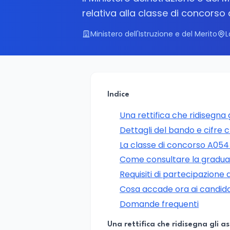
relativa alla classe di concorso 
Ministero dell'Istruzione e del Merito
L
Indice
Una rettifica che ridisegna g
Dettagli del bando e cifre 
La classe di concorso A054
Come consultare la graduat
Requisiti di partecipazione 
Cosa accade ora ai candida
Domande frequenti
Una rettifica che ridisegna gli as