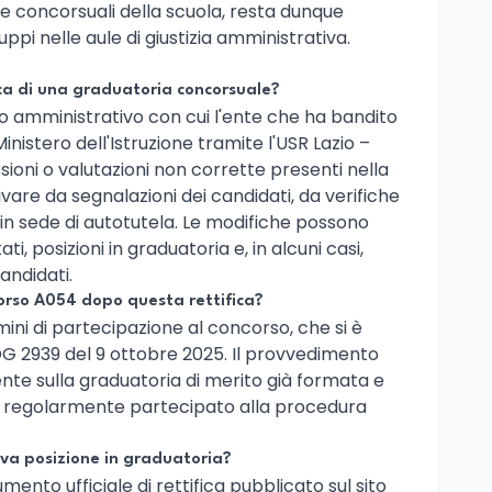
 concorsuali della scuola, resta dunque
luppi nelle aule di giustizia amministrativa.
ica di una graduatoria concorsuale?
o amministrativo con cui l'ente che ha bandito
Ministero dell'Istruzione tramite l'USR Lazio –
sioni o valutazioni non corrette presenti nella
ivare da segnalazioni dei candidati, da verifiche
e in sede di autotutela. Le modifiche possono
ati, posizioni in graduatoria e, in alcuni casi,
candidati.
orso A054 dopo questa rettifica?
rmini di partecipazione al concorso, che si è
DG 2939 del 9 ottobre 2025. Il provvedimento
nte sulla graduatoria di merito già formata e
o regolarmente partecipato alla procedura
ova posizione in graduatoria?
mento ufficiale di rettifica pubblicato sul sito