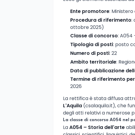
Ente promotore
: Ministero
Procedura di riferimento
:
ottobre 2025)
Classe di concorso
: A054 
Tipologia di posti
: posto 
Numero di posti
: 22
Ambito territoriale
: Region
Data di pubblicazione dell
Termine di riferimento per
2026
La rettifica è stata diffusa attr
L'Aquila
(csalaquila.it), che fu
degli atti relativi a numerose
La classe di concorso A054 nel 
La
A054 – Storia dell'arte
abil
classici, scientifici, linguistici, 