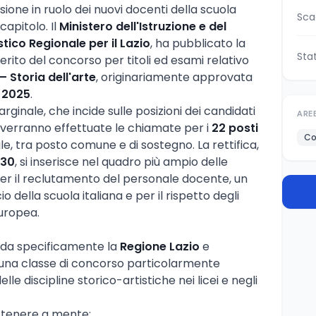
sione in ruolo dei nuovi docenti della scuola
Sca
apitolo. Il
Ministero dell'Istruzione e del
stico Regionale per il Lazio
, ha pubblicato la
Sta
merito del concorso per titoli ed esami relativo
 Storia dell'arte
, originariamente approvata
 2025
.
rginale, che incide sulle posizioni dei candidati
ARE
cui verranno effettuate le chiamate per i
22 posti
Co
nale, tra posto comune e di sostegno. La rettifica,
30
, si inserisce nel quadro più ampio delle
r il reclutamento del personale docente, un
io della scuola italiana e per il rispetto degli
europea.
e
arda specificamente la
Regione Lazio
e
i una classe di concorso particolarmente
le discipline storico-artistiche nei licei e negli
a tenere a mente: