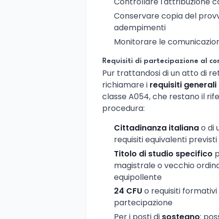
Controllare l'attribuzione cor
Conservare copia del provv
adempimenti
Monitorare le comunicazioni
Requisiti di partecipazione al co
Pur trattandosi di un atto di r
richiamare i
requisiti generali
classe A054, che restano il ri
procedura:
Cittadinanza italiana
o di
requisiti equivalenti previst
Titolo di studio specifico
p
magistrale o vecchio ordin
equipollente
24 CFU
o requisiti formativi
partecipazione
Per i posti di
sostegno
: pos