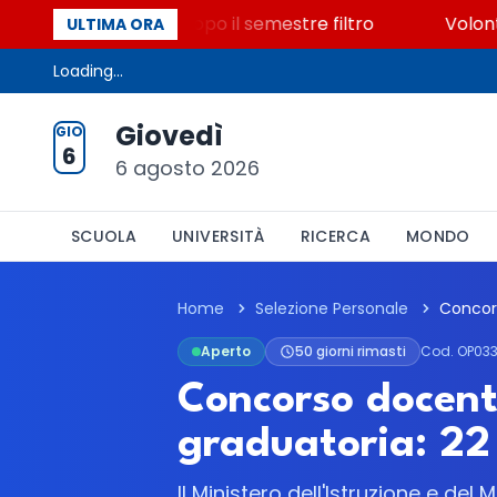
500 posti vacanti dopo il semestre filtro
Volontaria
ULTIMA ORA
Loading...
Giovedì
GIO
6
6 agosto 2026
SCUOLA
UNIVERSITÀ
RICERCA
MONDO
Home
Selezione Personale
Aperto
50 giorni rimasti
Cod. OP03
Concorso docenti
graduatoria: 22 
Il Ministero dell'Istruzione e de