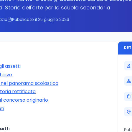
di Storia dell'arte per la scuola secondaria
azio
Pubblicato il 25 giugno 2026
DET
li assetti
chiave
 nel panorama scolastico
oria rettificata
al concorso originario
ti
setti
Pub