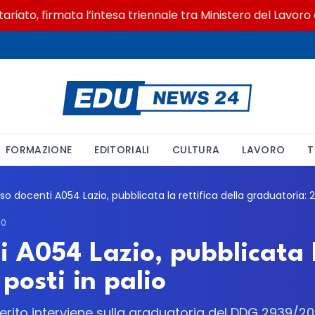
to, firmata l’intesa triennale tra Ministero del Lavoro e C
FORMAZIONE
EDITORIALI
CULTURA
LAVORO
T
30
 A054 Lazio, pubblicata la
posti in palio
l Merito interviene sulla graduatoria del DDG 2939/2