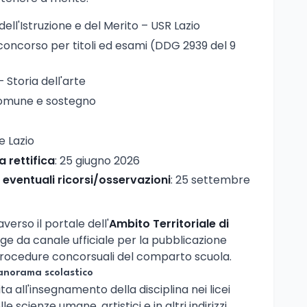
 dell'Istruzione e del Merito – USR Lazio
 concorso per titoli ed esami (DDG 2939 del 9
– Storia dell'arte
comune e sostegno
e Lazio
a rettifica
: 25 giugno 2026
 eventuali ricorsi/osservazioni
: 25 settembre
averso il portale dell'
Ambito Territoriale di
nge da canale ufficiale per la pubblicazione
 procedure concorsuali del comparto scuola.
panorama scolastico
ita all'insegnamento della disciplina nei licei
delle scienze umane, artistici e in altri indirizzi