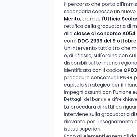
Il percorso che porta all'immis
secondaria conosce un nuovo c
Merito
, tramite l'
Ufficio Scola
rettifica della graduatoria di 
alla
classe di concorso A054 –
con il
DDG 2939 del 9 ottobre
Un intervento tutt'altro che ma
e, di riflesso, sull'ordine con 
disponibili sul territorio regio
identificata con il codice
OP03
procedure concorsuali PNRR pe
capitolo strategico per il rilanc
impegni assunti con l'Unione 
Dettagli del bando e cifre chiav
La procedura di rettifica rigu
interviene sulla graduatoria d
rilevante per l'insegnamento del
istituti superiori.
Ecco gli elementi essenziali d