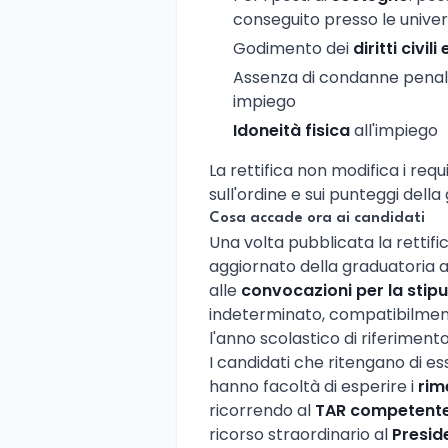
conseguito presso le univers
Godimento dei
diritti civili 
Assenza di condanne penali 
impiego
Idoneità fisica
all'impiego
La rettifica non modifica i req
sull'ordine e sui punteggi della
Cosa accade ora ai candidati
Una volta pubblicata la rettifi
aggiornato della graduatoria a
alle
convocazioni per la stipu
indeterminato, compatibilmente
l'anno scolastico di riferimento
I candidati che ritengano di es
hanno facoltà di esperire i
rim
ricorrendo al
TAR competent
ricorso straordinario al
Presid