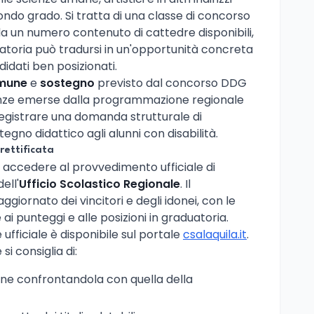
ondo grado. Si tratta di una classe di concorso
a un numero contenuto di cattedre disponibili,
atoria può tradursi in un'opportunità concreta
didati ben posizionati.
mune
e
sostegno
previsto dal concorso DDG
enze emerse dalla programmazione regionale
registrare una domanda strutturale di
tegno didattico agli alunni con disabilità.
rettificata
o accedere al provvedimento ufficiale di
ell'
Ufficio Scolastico Regionale
. Il
iornato dei vincitori e degli idonei, con le
i punteggi e alle posizioni in graduatoria.
e ufficiale è disponibile sul portale
csalaquila.it
.
i consiglia di:
ione confrontandola con quella della