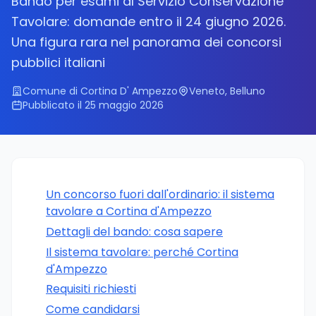
Bando per esami al Servizio Conservazione
Tavolare: domande entro il 24 giugno 2026.
Una figura rara nel panorama dei concorsi
pubblici italiani
Comune di Cortina D' Ampezzo
Veneto, Belluno
Pubblicato il 25 maggio 2026
Un concorso fuori dall'ordinario: il sistema
tavolare a Cortina d'Ampezzo
Dettagli del bando: cosa sapere
Il sistema tavolare: perché Cortina
d'Ampezzo
Requisiti richiesti
Come candidarsi