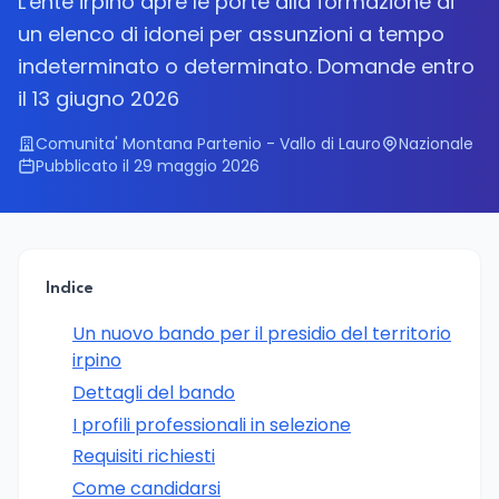
L'ente irpino apre le porte alla formazione di
un elenco di idonei per assunzioni a tempo
indeterminato o determinato. Domande entro
il 13 giugno 2026
Comunita' Montana Partenio - Vallo di Lauro
Nazionale
Pubblicato il 29 maggio 2026
Indice
Un nuovo bando per il presidio del territorio
irpino
Dettagli del bando
I profili professionali in selezione
Requisiti richiesti
Come candidarsi