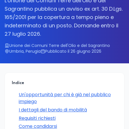
L'Unione dei Comuni Terre dell'Olio e del
Sagrantino pubblica un avviso ex art. 30 D.Lgs.
165/2001 per la copertura a tempo pieno e
indeterminato di un posto. Domande entro il
27 luglio 2026.
Unione dei Comuni Terre dell'Olio e del Sagrantino
Umbria, Perugia
Pubblicato il 26 giugno 2026
Indice
Un'opportunità per chi è già nel pubblico
impiego
I dettagli del bando di mobilità
Requisiti richiesti
Come candidarsi