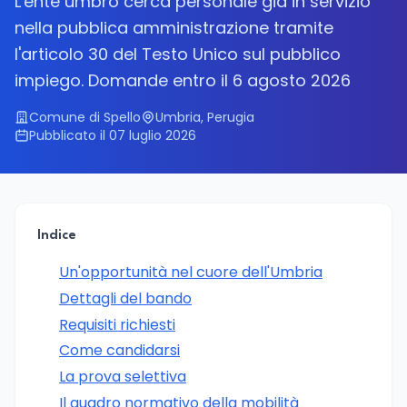
L'ente umbro cerca personale già in servizio
nella pubblica amministrazione tramite
l'articolo 30 del Testo Unico sul pubblico
impiego. Domande entro il 6 agosto 2026
Comune di Spello
Umbria, Perugia
Pubblicato il 07 luglio 2026
Indice
Un'opportunità nel cuore dell'Umbria
Dettagli del bando
Requisiti richiesti
Come candidarsi
La prova selettiva
Il quadro normativo della mobilità