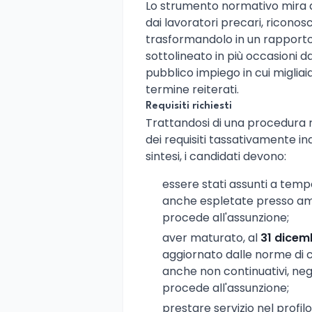
Lo strumento normativo mira a
dai lavoratori precari, riconosc
trasformandolo in un rapporto
sottolineato in più occasioni da
pubblico impiego in cui migliai
termine reiterati.
Requisiti richiesti
Trattandosi di una procedura r
dei requisiti tassativamente indi
sintesi, i candidati devono:
essere stati assunti a tem
anche espletate presso amm
procede all'assunzione;
aver maturato, al
31 dicem
aggiornato dalle norme di
anche non continuativi, negl
procede all'assunzione;
prestare servizio nel profi