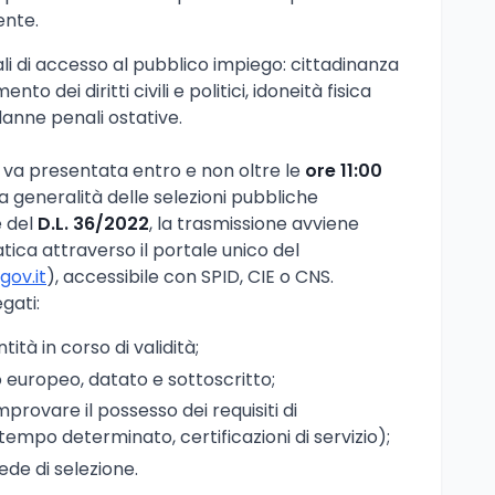
ente.
ali di accesso al pubblico impiego: cittadinanza
nto dei diritti civili e politici, idoneità fisica
anne penali ostative.
va presentata entro e non oltre le
ore 11:00
a generalità delle selezioni pubbliche
e del
D.L. 36/2022
, la trasmissione avviene
ica attraverso il portale unico del
gov.it
), accessibile con SPID, CIE o CNS.
gati:
ità in corso di validità;
 europeo, datato e sottoscritto;
rovare il possesso dei requisiti di
 tempo determinato, certificazioni di servizio);
 sede di selezione.