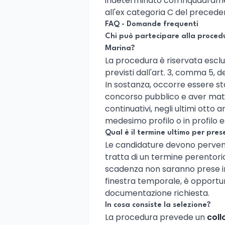
indeterminato con inquadrame
all'ex categoria C del preced
FAQ - Domande frequenti
Chi può partecipare alla proced
Marina?
La procedura è riservata esclus
previsti dall'art. 3, comma 5, 
In sostanza, occorre essere s
concorso pubblico e aver matu
continuativi, negli ultimi otto 
medesimo profilo o in profilo 
Qual è il termine ultimo per pr
Le candidature devono perven
tratta di un termine perentor
scadenza non saranno prese in
finestra temporale, è opportu
documentazione richiesta.
In cosa consiste la selezione?
La procedura prevede un
coll