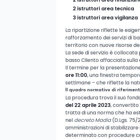
2 istruttori area tecnica
3 istruttori area vigilanza
La ripartizione riflette le esige
rafforzamento dei servizi di back
territorio con nuove risorse de
La sede di servizio è collocata
basso Cilento affacciata sulla 
Il termine per la presentazion
ore 11:00
, una finestra tempor
settimane – che riflette la nat
Il quadro normativo di riferimen
La procedura trova il suo fond
del 22 aprile 2023
, convertito
tratta di una norma che ha est
nel
decreto Madia
(D.Lgs. 75/
amministrazioni di stabilizzare
determinato con procedure co