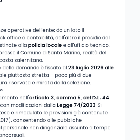
nze operative dell'ente: da un lato il
 office e contabilità, dall'altro il presidio del
stinate alla
polizia locale
e all'ufficio tecnico.
 presso il Comune di Santa Marina, realtà del
costa salernitana.
e delle domande è fissato al
23 luglio 2026 alle
ale piuttosto stretta – poco più di due
ura riservata e mirata della selezione.
to
amento nell'
articolo 3, comma 5, del D.L. 44
 con modificazioni dalla
Legge 74/2023
. Si
eso e rimodulato le previsioni già contenute
2017), consentendo alle pubbliche
 il personale non dirigenziale assunto a tempo
ncorsuali.