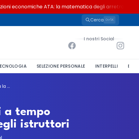
i economiche ATA: la matematica degli arretrati fino a 4.
Cerca
K
Ctrl
I nostri Social
ECNOLOGIA
SELEZIONE PERSONALE
INTERPELLI
BAND
Comune di Santa Marina, dieci assunzioni a tempo indeterminato: al via la stabilizzazione degli istruttori
i a tempo
gli istruttori
l