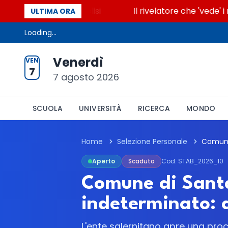
 accende la glicolisi
Il rivelatore che 'vede' i re
ULTIMA ORA
Loading...
Venerdì
VEN
7
7 agosto 2026
SCUOLA
UNIVERSITÀ
RICERCA
MONDO
Home
Selezione Personale
Aperto
Scaduto
Cod. STAB_2026_10
Comune di Santa
indeterminato: al
L'ente salernitano apre una proce