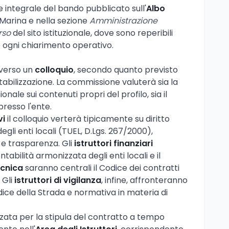
e integrale del bando pubblicato sull'
Albo
Marina e nella sezione
Amministrazione
rso
del sito istituzionale, dove sono reperibili
 ogni chiarimento operativo.
averso un
colloquio
, secondo quanto previsto
tabilizzazione. La commissione valuterà sia la
ale sui contenuti propri del profilo, sia il
presso l'ente.
vi
il colloquio verterà tipicamente su diritto
li enti locali (TUEL, D.Lgs. 267/2000),
e trasparenza. Gli
istruttori finanziari
bilità armonizzata degli enti locali e il
ecnica
saranno centrali il Codice dei contratti
 Gli
istruttori di vigilanza
, infine, affronteranno
dice della Strada e normativa in materia di
izzata per la stipula del contratto a tempo