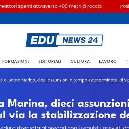
attori spenti attraverso 400 metri di roccia
Posizion
FORMAZIONE
EDITORIALI
CULTURA
LAVORO
T
 Marina, dieci assunzion
 via la stabilizzazione de
dura riservata ai precari con i requisiti previsti da