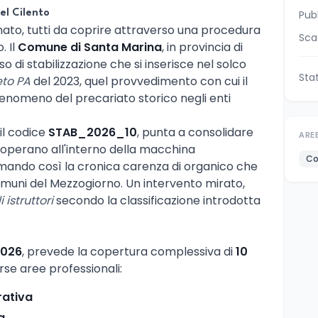
el Cilento
Pub
nato, tutti da coprire attraverso una procedura
Sca
. Il
Comune di Santa Marina
, in provincia di
so di stabilizzazione che si inserisce nel solco
Sta
to PA
del 2023, quel provvedimento con cui il
fenomeno del precariato storico negli enti
il codice
STAB_2026_10
, punta a consolidare
ARE
à operano all'interno della macchina
Co
mando così la cronica carenza di organico che
comuni del Mezzogiorno. Un intervento mirato,
 istruttori
secondo la classificazione introdotta
2026
, prevede la copertura complessiva di
10
erse aree professionali:
rativa
a