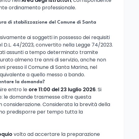
nto nell'
Area degli Istruttori
, corrispondente
ente ordinamento professionale.
ura di stabilizzazione del Comune di Santa
ivamente ai soggetti in possesso dei requisiti
del D.L. 44/2023, convertito nella Legge 74/2023.
tati assunti a tempo determinato tramite
rato almeno tre anni di servizio, anche non
anni presso il Comune di Santa Marina, nel
equivalente a quello messo a bando.
esentare la domanda?
ire entro le
ore 11:00 del 23 luglio 2026
. Si
io: le domande trasmesse oltre questa
 considerazione. Considerata la brevità della
no predisporre per tempo tutta la
oquio
volto ad accertare la preparazione