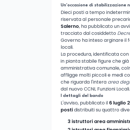
Un'occasione di stabilizzazione n
Dieci posti a tempo indetermi
riservata al personale precario
Salerno
, ha pubblicato un avvi
tracciato dal cosiddetto
Decre
Governo ha inteso arginare il 
locali.
La procedura, identificata con 
in pianta stabile figure che gi
amministrativa comunale, col
affligge molti piccoli e medi 
che riguarda l'intera
area degli
dal nuovo CCNL Funzioni Locali.
I dettagli del bando
L'avviso, pubblicato il
6 luglio 
posti
distribuiti su quattro div
3 istruttori area amminist
2 istruttori area finanziari