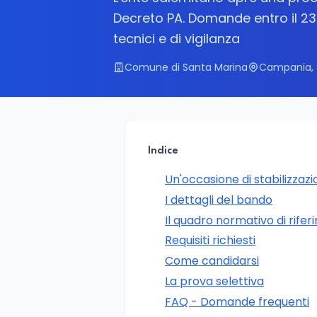
Decreto PA. Domande entro il 23 l
tecnici e di vigilanza
Comune di Santa Marina
Campania, 
Indice
Un'occasione di stabilizzazi
I dettagli del bando
Il quadro normativo di rife
Requisiti richiesti
Come candidarsi
La prova selettiva
FAQ - Domande frequenti