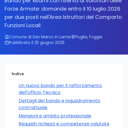
Bando per esami con riserva ai volontari delle
Forze Armate: domande entro il 10 luglio 2026
per due posti nell'Area Istruttori del Comparto
Funzioni Locali
Comune di San Marco In Lamis
Puglia, Foggia
Pubblicato il 25 giugno 2026
Indice
Un nuovo bando per il rafforzamento
dell'Ufficio Tecnico
Dettagli del bando e inquadramento
contrattuale
Mansioni e ambito professionale
Requisiti richiesti e competenze valutate