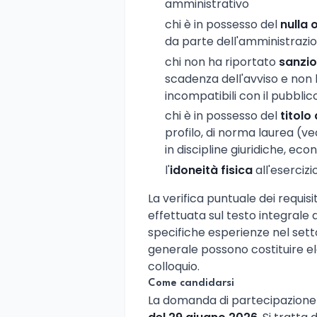
amministrativo
chi è in possesso del
nulla 
da parte dell'amministrazi
chi non ha riportato
sanzion
scadenza dell'avviso e non 
incompatibili con il pubbli
chi è in possesso del
titolo
profilo, di norma laurea (v
in discipline giuridiche, ec
l'
idoneità fisica
all'esercizi
La verifica puntuale dei requi
effettuata sul testo integrale d
specifiche esperienze nel settor
generale possono costituire el
colloquio.
Come candidarsi
La domanda di partecipazione