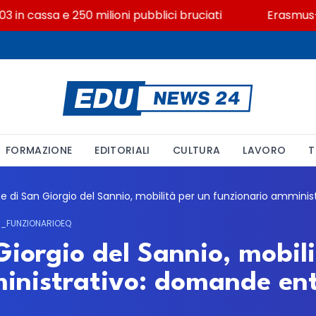
n cassa e 250 milioni pubblici bruciati
Erasmus+ verso
FORMAZIONE
EDITORIALI
CULTURA
LAVORO
T
_FUNZIONARIOEQ
iorgio del Sannio, mobili
inistrativo: domande ent