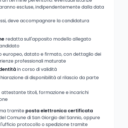
 di un termine perentorio: eventuali istanze
saranno escluse, indipendentemente dalla data
assi, deve accompagnare la candidatura
ne
redatta sull'apposito modello allegato
 candidato
 europeo, datato e firmato, con dettaglio dei
perienze professionali maturate
dentità
in corso di validità
hiarazione di disponibilità al rilascio da parte
testante titoli, formazione e incarichi
ione
rma tramite
posta elettronica certificata
le del Comune di San Giorgio del Sannio, oppure
ufficio protocollo o spedizione tramite