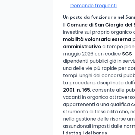
Domande frequenti
Un posto da funzionario nel San
Il
Comune di San Giorgio del 
investire sul proprio organico
mobilità volontaria esterna
p
amministrativo
a tempo pieno 
maggio 2026 con codice
SGS_
dipendenti pubblici già in ser
una delle vie più rapide per con
tempi lunghi dei concorsi pubbli
La procedura, disciplinata dall'
2001, n. 165
, consente alle pub
vacanti in organico attraverso 
appartenenti a una qualifica co
strumento di flessibilità che, n
nella gestione delle risorse uma
assunzionali imposti dalle norm
I dettagli del bando