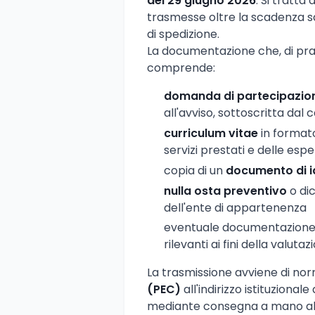
del 29 giugno 2026
. Si tratta
trasmesse oltre la scadenza 
di spedizione.
La documentazione che, di pr
comprende:
domanda di partecipazio
all'avviso, sottoscritta dal
curriculum vitae
in formato
servizi prestati e delle es
copia di un
documento di i
nulla osta preventivo
o dic
dell'ente di appartenenza
eventuale documentazione at
rilevanti ai fini della valutaz
La trasmissione avviene di no
(PEC)
all'indirizzo istituziona
mediante consegna a mano all'