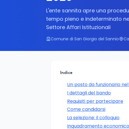
L'ente sannita apre una procedur
tempo pieno e indeterminato nell
Settore Affari Istituzionali
Comune di San Giorgio del Sannio
Ca
Indice
Un posto da funzionario nel
I dettagli del bando
Requisiti per partecipare
Come candidarsi
La selezione: il colloquio
Inquadramento economico 