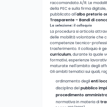
raccomandata A/R. Le modalità
della PEC e sulla firma digitale
pubblicato all'
albo pretorio o
Trasparente – Bandi di conc
La selezione: il colloquio
La procedura si articola attra
delle mobilità volontarie che 
competenze tecnico-profession
trasferimento. Il colloquio è
curriculum
, durante la quale v
formativi, esperienze lavorat
maturate nell'ambito degli affari
Gli ambiti tematici sui quali, r
ordinamento degli
enti loca
disciplina del
pubblico imp
procedimento amministra
normativa in materia di
tra