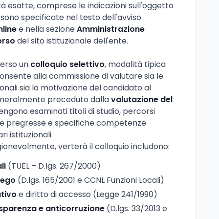
 esatte, comprese le indicazioni sull'oggetto
, sono specificate nel testo dell'avviso
nline
e nella sezione
Amministrazione
orso
del sito istituzionale dell'ente.
verso un
colloquio selettivo
, modalità tipica
consente alla commissione di valutare sia le
ali sia la motivazione del candidato al
 generalmente preceduto dalla
valutazione del
engono esaminati titoli di studio, percorsi
ive pregresse e specifiche competenze
 istituzionali.
agionevolmente, verterà il colloquio includono:
li
(TUEL – D.lgs. 267/2000)
iego
(D.lgs. 165/2001 e CCNL Funzioni Locali)
tivo
e diritto di accesso (Legge 241/1990)
sparenza e anticorruzione
(D.lgs. 33/2013 e