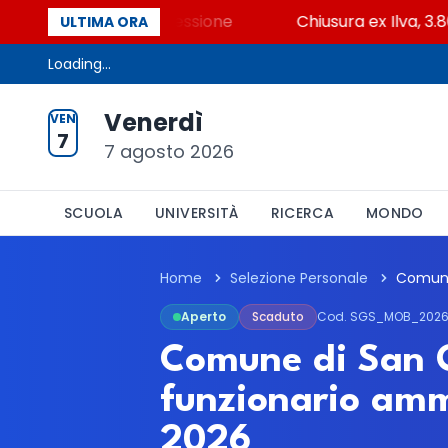
ei beni contro la cessione
Chiusura ex Ilva, 3.803 i
ULTIMA ORA
Loading...
Venerdì
VEN
7
7 agosto 2026
SCUOLA
UNIVERSITÀ
RICERCA
MONDO
Home
Selezione Personale
Aperto
Scaduto
Cod. SGS_MOB_2026
Comune di San G
funzionario amm
2026