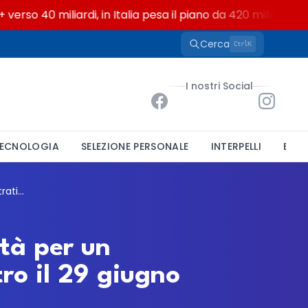
 40 miliardi, in Italia pesa il piano da 420 milioni
Cerca
K
Ctrl
I nostri Social
ECNOLOGIA
SELEZIONE PERSONALE
INTERPELLI
BAND
Comune di San Giorgio del Sannio, mobilità per un funzionario amministrativo: domande entro il 29 giugno 2026
tà per un
ro il 29 giugno