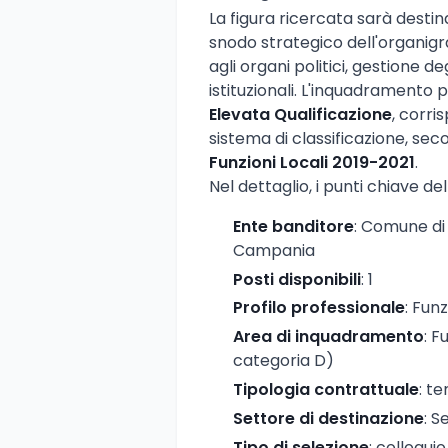
La figura ricercata sarà destin
snodo strategico dell'organi
agli organi politici, gestione 
istituzionali. L'inquadramento p
Elevata Qualificazione
, corri
sistema di classificazione, sec
Funzioni Locali 2019-2021
.
Nel dettaglio, i punti chiave del
Ente banditore
: Comune di
Campania
Posti disponibili
: 1
Profilo professionale
: Fun
Area di inquadramento
: F
categoria D)
Tipologia contrattuale
: t
Settore di destinazione
: S
Tipo di selezione
: colloquio