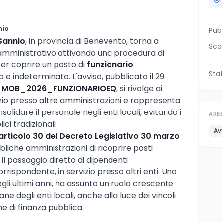
nio
Pub
Sannio
, in provincia di Benevento, torna a
Sca
 amministrativo attivando una procedura di
er coprire un posto di
funzionario
Sta
e indeterminato. L'avviso, pubblicato il 29
MOB_2026_FUNZIONARIOEQ
, si rivolge ai
vizio presso altre amministrazioni e rappresenta
solidare il personale negli enti locali, evitando i
ARE
ci tradizionali.
Av
articolo 30 del Decreto Legislativo 30 marzo
bliche amministrazioni di ricoprire posti
il passaggio diretto di dipendenti
rrispondente, in servizio presso altri enti. Uno
egli ultimi anni, ha assunto un ruolo crescente
ne degli enti locali, anche alla luce dei vincoli
e di finanza pubblica.