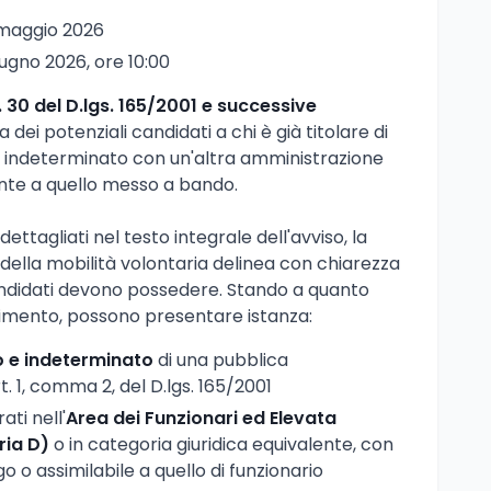
 maggio 2026
giugno 2026, ore 10:00
. 30 del D.lgs. 165/2001 e successive
 dei potenziali candidati a chi è già titolare di
 indeterminato con un'altra amministrazione
lente a quello messo a bando.
 dettagliati nel testo integrale dell'avviso, la
 della mobilità volontaria delinea con chiarezza
candidati devono possedere. Stando a quanto
ferimento, possono presentare istanza:
o e indeterminato
di una pubblica
t. 1, comma 2, del D.lgs. 165/2001
ati nell'
Area dei Funzionari ed Elevata
ria D)
o in categoria giuridica equivalente, con
o o assimilabile a quello di funzionario