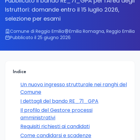
Pubblicato il bando RE_71_GPA per l'Area degli
Istruttori: domande entro il 15 luglio 2026,
selezione per esami
Comune di Reggio Emilia
Emilia Romagna, Reggio Emilia
Pubblicato il 25 giugno 2026
Indice
Un nuovo ingresso strutturale nei ranghi del
Comune
I dettagli del bando RE_71_GPA
Il profilo del Gestore processi
amministrativi
Requisiti richiesti ai candidati
Come candidarsi e scadenze