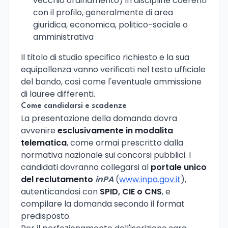
vecchio ordinamento) in discipline coerenti
con il profilo, generalmente di area
giuridica, economica, politico-sociale o
amministrativa
Il titolo di studio specifico richiesto e la sua
equipollenza vanno verificati nel testo ufficiale
del bando, cosi come l'eventuale ammissione
di lauree differenti.
Come candidarsi e scadenze
La presentazione della domanda dovra
avvenire
esclusivamente in modalita
telematica
, come ormai prescritto dalla
normativa nazionale sui concorsi pubblici. I
candidati dovranno collegarsi al
portale unico
del reclutamento
inPA
(
www.inpa.gov.it
),
autenticandosi con
SPID, CIE o CNS
, e
compilare la domanda secondo il format
predisposto.