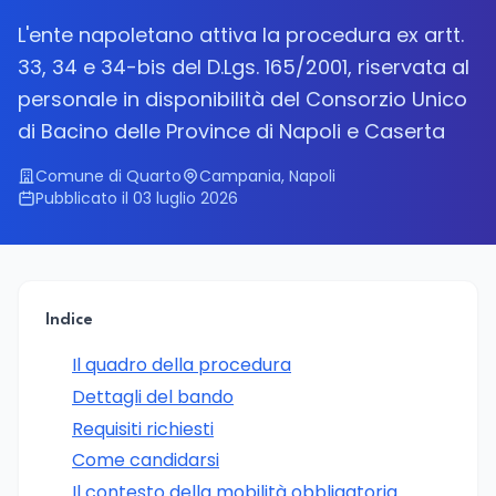
L'ente napoletano attiva la procedura ex artt.
33, 34 e 34-bis del D.Lgs. 165/2001, riservata al
personale in disponibilità del Consorzio Unico
di Bacino delle Province di Napoli e Caserta
Comune di Quarto
Campania, Napoli
Pubblicato il 03 luglio 2026
Indice
Il quadro della procedura
Dettagli del bando
Requisiti richiesti
Come candidarsi
Il contesto della mobilità obbligatoria