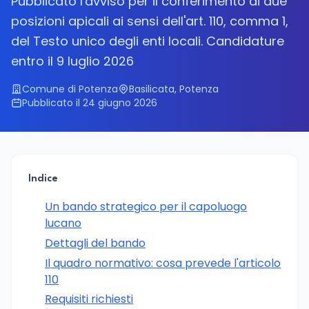
Pubblicato l'avviso per il conferimento di due
posizioni apicali ai sensi dell'art. 110, comma 1,
del Testo unico degli enti locali. Candidature
entro il 9 luglio 2026
Comune di Potenza
Basilicata, Potenza
Pubblicato il 24 giugno 2026
Indice
Un bando strategico per il capoluogo
lucano
Dettagli del bando
Il quadro normativo: cosa prevede l'articolo
110
Requisiti richiesti