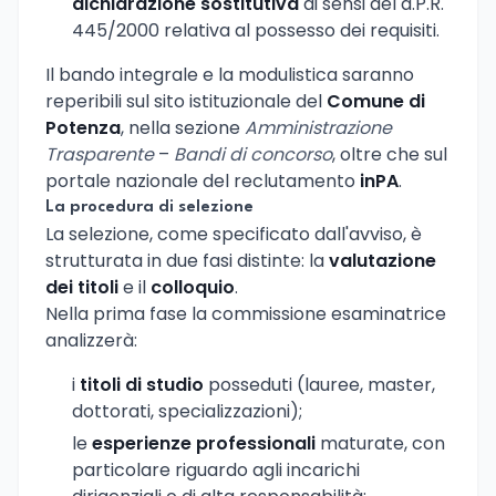
dichiarazione sostitutiva
ai sensi del d.P.R.
445/2000 relativa al possesso dei requisiti.
Il bando integrale e la modulistica saranno
reperibili sul sito istituzionale del
Comune di
Potenza
, nella sezione
Amministrazione
Trasparente
–
Bandi di concorso
, oltre che sul
portale nazionale del reclutamento
inPA
.
La procedura di selezione
La selezione, come specificato dall'avviso, è
strutturata in due fasi distinte: la
valutazione
dei titoli
e il
colloquio
.
Nella prima fase la commissione esaminatrice
analizzerà:
i
titoli di studio
posseduti (lauree, master,
dottorati, specializzazioni);
le
esperienze professionali
maturate, con
particolare riguardo agli incarichi