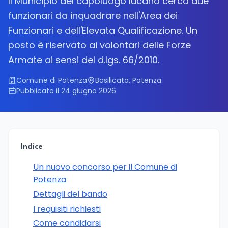
Il Municipio del capoluogo lucano cerca due
funzionari da inquadrare nell'Area dei
Funzionari e dell'Elevata Qualificazione. Un
posto è riservato ai volontari delle Forze
Armate ai sensi del d.lgs. 66/2010.
Comune di Potenza
Basilicata, Potenza
Pubblicato il 24 giugno 2026
Indice
Un nuovo concorso per il Comune di
Potenza
Dettagli del bando
I requisiti richiesti
Come candidarsi