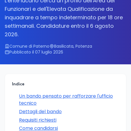
L'ente lucano cerca un profilo dell'Area dei
Funzionari e dell'Elevata Qualificazione da
inquadrare a tempo indeterminato per 18 ore
settimanali. Candidature entro il 6 agosto
2026.
Comune di Paterno
Basilicata, Potenza
Pubblicato il 07 luglio 2026
Indice
Un bando pensato per rafforzare l'ufficio
tecnico
Dettagli del bando
Requisiti richiesti
Come candidarsi