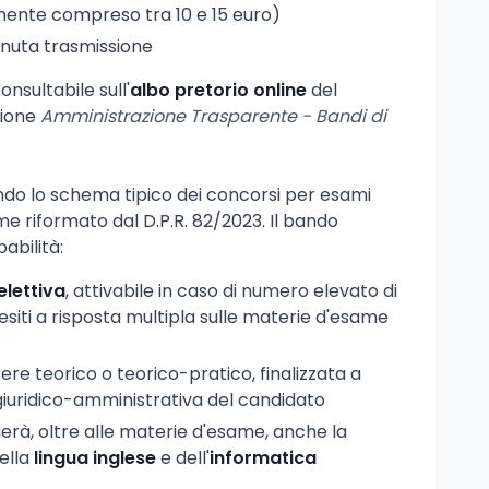
amente compreso tra 10 e 15 euro)
enuta trasmissione
onsultabile sull'
albo pretorio online
del
zione
Amministrazione Trasparente - Bandi di
ondo lo schema tipico dei concorsi per esami
me riformato dal D.P.R. 82/2023. Il bando
abilità:
lettiva
, attivabile in caso di numero elevato di
esiti a risposta multipla sulle materie d'esame
ere teorico o teorico-pratico, finalizzata a
giuridico-amministrativa del candidato
erà, oltre alle materie d'esame, anche la
ella
lingua inglese
e dell'
informatica