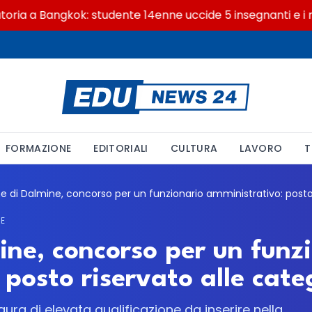
 a Bangkok: studente 14enne uccide 5 insegnanti e i nonn
FORMAZIONE
EDITORIALI
CULTURA
LAVORO
T
NE
ne, concorso per un funz
posto riservato alle cate
ra di elevata qualificazione da inserire nella