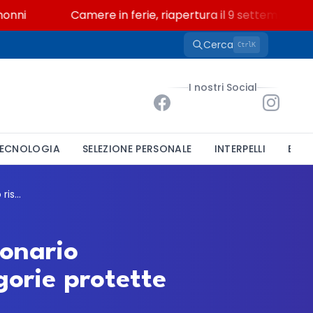
i
Camere in ferie, riapertura il 9 settembre tra leg
Cerca
K
Ctrl
I nostri Social
ECNOLOGIA
SELEZIONE PERSONALE
INTERPELLI
BAND
Comune di Dalmine, concorso per un funzionario amministrativo: posto riservato alle categorie protette
ionario
gorie protette