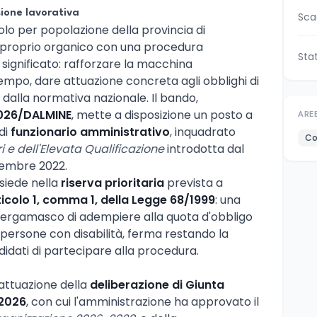
sione lavorativa
Sca
polo per popolazione della provincia di
l proprio organico con una procedura
Sta
significato: rafforzare la macchina
tempo, dare attuazione concreta agli obblighi di
 dalla normativa nazionale. Il bando,
026/DALMINE
, mette a disposizione un posto a
ARE
di
funzionario amministrativo
, inquadrato
Co
i e dell'Elevata Qualificazione
introdotta dal
vembre 2022.
isiede nella
riserva prioritaria
prevista a
ticolo 1, comma 1, della Legge 68/1999
: una
bergamasco di adempiere alla quota d'obbligo
 persone con disabilità, ferma restando la
andidati di partecipare alla procedura.
 attuazione della
deliberazione di Giunta
 2026
, con cui l'amministrazione ha approvato il