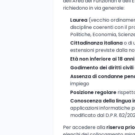
dell'Area dei Funzionari e dell'
richiedono in via generale:
Laurea
(vecchio ordinamento
discipline coerenti con il p
Politiche, Economia, Scienz
Cittadinanza italiana
o di
estensioni previste dalla n
Età non inferiore ai 18 anni
Godimento dei diritti civili 
Assenza di condanne pena
impiego
Posizione regolare
rispetto
Conoscenza della lingua i
applicazioni informatiche p
modificato dal D.P.R. 82/20
Per accedere alla
riserva prio
elenchi del collocamento mirato