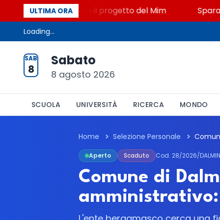
o, STEM a Lerici con il progetto del Mim
Sparatoria
ULTIMA ORA
Loading...
Sabato
SAB
8
8 agosto 2026
SCUOLA
UNIVERSITÀ
RICERCA
MONDO
Home
Selezione Personale
Aperto
Scaduto
Cod. 28/2026/DALMI
Comune di Dalmi
amministrativo: 
L'ente bergamasco cerca una figu