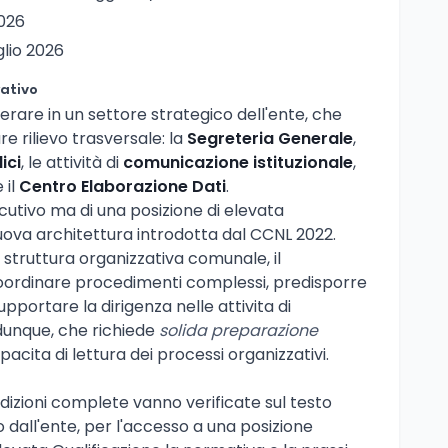
2026
uglio 2026
rativo
erare in un settore strategico dell'ente, che
re rilievo trasversale: la
Segreteria Generale
,
ici
, le attività di
comunicazione istituzionale
,
 il
Centro Elaborazione Dati
.
ecutivo ma di una posizione di elevata
 nuova architettura introdotta dal CCNL 2022.
struttura organizzativa comunale, il
oordinare procedimenti complessi, predisporre
supportare la dirigenza nelle attivita di
dunque, che richiede
solida preparazione
acita di lettura dei processi organizzativi.
ndizioni complete vanno verificate sul testo
 dall'ente, per l'accesso a una posizione