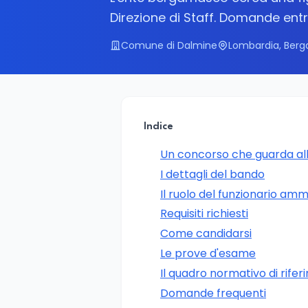
Direzione di Staff. Domande entro
Comune di Dalmine
Lombardia, Ber
Indice
Un concorso che guarda all'
I dettagli del bando
Il ruolo del funzionario amm
Requisiti richiesti
Come candidarsi
Le prove d'esame
Il quadro normativo di rife
Domande frequenti