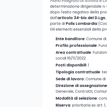
Piano Integrato di Attività e 
determinazione dirigenziale n. 6
dopo l'esito negativo della pro
dall'
articolo 34-bis del D.Lgs.
parte di
Polis Lombardia
(Codi
Gli elementi essenziali della p
Ente banditore
: Comune di
Profilo professionale
: Fun
Area contrattuale
: Funzio
Locali 16/11/2022
Posti disponibili
: 1
Tipologia contrattuale
: t
Sede di lavoro
: Comune di
Direzione di assegnazione
Generale, Contratti, Comun
Modalità di selezione
: con
Riserva
: prioritaria ex art.