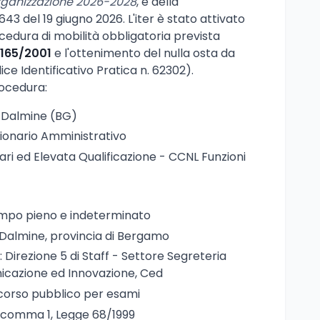
Organizzazione 2026-2028
, e della
43 del 19 giugno 2026. L'iter è stato attivato
cedura di mobilità obbligatoria prevista
 165/2001
e l'ottenimento del nulla osta da
ce Identificativo Pratica n. 62302).
rocedura:
 Dalmine (BG)
zionario Amministrativo
nari ed Elevata Qualificazione - CCNL Funzioni
empo pieno e indeterminato
 Dalmine, provincia di Bergamo
: Direzione 5 di Staff - Settore Segreteria
icazione ed Innovazione, Ced
corso pubblico per esami
 1, comma 1, Legge 68/1999