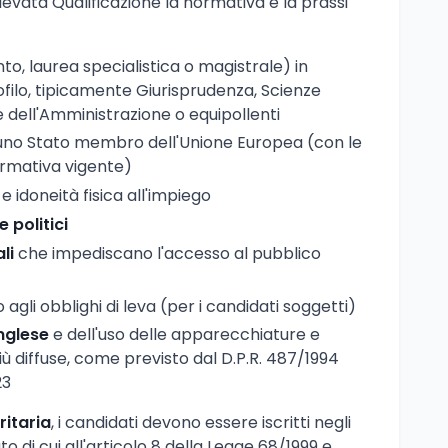
Elevata Qualificazione la normativa e la prassi
, laurea specialistica o magistrale) in
rofilo, tipicamente Giurisprudenza, Scienze
e dell'Amministrazione o equipollenti
 uno Stato membro dell'Unione Europea (con le
ormativa vigente)
e idoneità fisica all'impiego
e politici
li
che impediscano l'accesso al pubblico
 agli obblighi di leva (per i candidati soggetti)
nglese
e dell'uso delle apparecchiature e
iù diffuse, come previsto dal D.P.R. 487/1994
23
ritaria
, i candidati devono essere iscritti negli
 di cui all'articolo 8 della Legge 68/1999 e