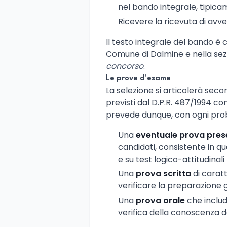
nel bando integrale, tipic
Ricevere la ricevuta di avv
Il testo integrale del bando è c
Comune di Dalmine e nella se
concorso
.
Le prove d'esame
La selezione si articolerà sec
previsti dal D.P.R. 487/1994 co
prevede dunque, con ogni prob
Una
eventuale prova prese
candidati, consistente in qu
e su test logico-attitudinali
Una
prova scritta
di caratt
verificare la preparazione 
Una
prova orale
che includ
verifica della conoscenza d