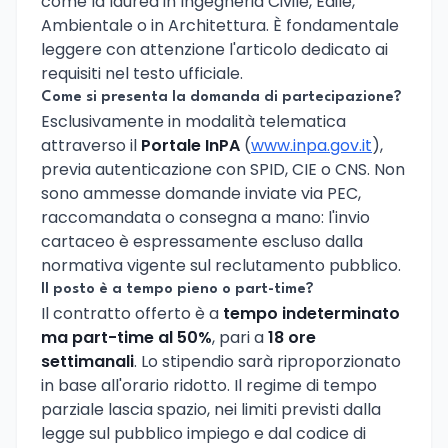
come la laurea in Ingegneria Civile, Edile,
Ambientale o in Architettura. È fondamentale
leggere con attenzione l'articolo dedicato ai
requisiti nel testo ufficiale.
Come si presenta la domanda di partecipazione?
Esclusivamente in modalità telematica
attraverso il
Portale InPA
(
www.inpa.gov.it
),
previa autenticazione con SPID, CIE o CNS. Non
sono ammesse domande inviate via PEC,
raccomandata o consegna a mano: l'invio
cartaceo è espressamente escluso dalla
normativa vigente sul reclutamento pubblico.
Il posto è a tempo pieno o part-time?
Il contratto offerto è a
tempo indeterminato
ma part-time al 50%
, pari a
18 ore
settimanali
. Lo stipendio sarà riproporzionato
in base all'orario ridotto. Il regime di tempo
parziale lascia spazio, nei limiti previsti dalla
legge sul pubblico impiego e dal codice di