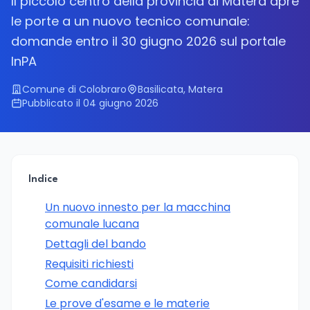
Il piccolo centro della provincia di Matera apre
le porte a un nuovo tecnico comunale:
domande entro il 30 giugno 2026 sul portale
InPA
Comune di Colobraro
Basilicata, Matera
Pubblicato il 04 giugno 2026
Indice
Un nuovo innesto per la macchina
comunale lucana
Dettagli del bando
Requisiti richiesti
Come candidarsi
Le prove d'esame e le materie