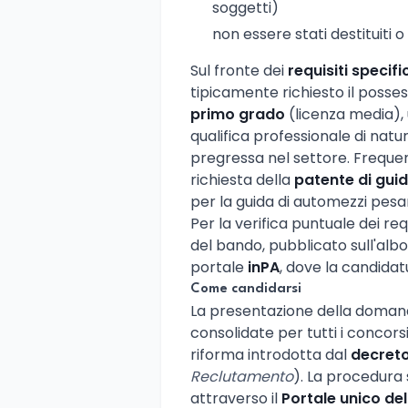
soggetti)
non essere stati destituiti 
Sul fronte dei
requisiti specific
tipicamente richiesto il posse
primo grado
(licenza media), 
qualifica professionale di natu
pregressa nel settore. Frequente
richiesta della
patente di guid
per la guida di automezzi pesant
Per la verifica puntuale dei req
del bando, pubblicato sull'alb
portale
inPA
, dove la candida
Come candidarsi
La presentazione della domand
consolidate per tutti i concorsi
riforma introdotta dal
decret
Reclutamento
). La procedura
attraverso il
Portale unico de