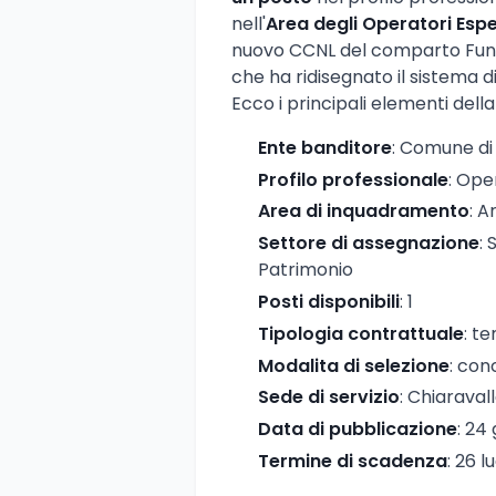
nell'
Area degli Operatori Espe
nuovo CCNL del comparto Funzio
che ha ridisegnato il sistema di
Ecco i principali elementi dell
Ente banditore
: Comune di
Profilo professionale
: Ope
Area di inquadramento
: A
Settore di assegnazione
:
Patrimonio
Posti disponibili
: 1
Tipologia contrattuale
: t
Modalita di selezione
: con
Sede di servizio
: Chiaraval
Data di pubblicazione
: 24
Termine di scadenza
: 26 l