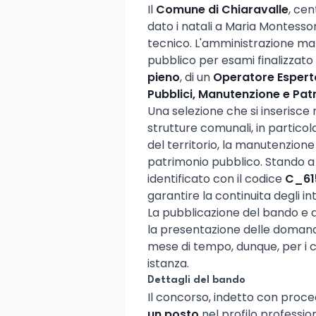
Il
Comune di Chiaravalle
, cen
dato i natali a Maria Montessor
tecnico. L'amministrazione ma
pubblico per esami finalizzato 
pieno
, di un
Operatore Espert
Pubblici, Manutenzione e Pat
Una selezione che si inserisce 
strutture comunali, in particol
del territorio, la manutenzione 
patrimonio pubblico. Stando a
identificato con il codice
C_61
garantire la continuita degli in
La pubblicazione del bando e
la presentazione delle domand
mese di tempo, dunque, per i ca
istanza.
Dettagli del bando
Il concorso, indetto con proc
un posto
nel profilo professi