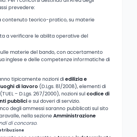
o. Per i concorsi destinati all'Area degli
assi prevedere:
a contenuto teorico-pratico, su materie
ta a verificare le abilita operative del
ulle materie del bando, con accertamento
gua inglese e delle competenze informatiche di
nno tipicamente nozioni di
edilizia e
luoghi di lavoro
(D.Lgs. 81/2008), elementi di
(TUEL – D.Lgs. 267/2000), nozioni sul
codice di
ti pubblici
e sui doveri di servizio.
lenco degli ammessi saranno pubblicati sul sito
aravalle, nella sezione
Amministrazione
ndi di concorso
.
etribuzione