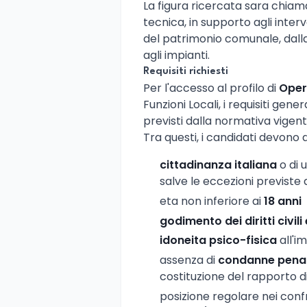
La figura ricercata sara chiam
tecnica, in supporto agli inter
del patrimonio comunale, dalla v
agli impianti.
Requisiti richiesti
Per l'accesso al profilo di
Oper
Funzioni Locali, i requisiti gen
previsti dalla normativa vigen
Tra questi, i candidati devono
cittadinanza italiana
o di 
salve le eccezioni previste 
eta non inferiore ai
18 anni
godimento dei diritti civili 
idoneita psico-fisica
all'i
assenza di
condanne penal
costituzione del rapporto d
posizione regolare nei conf