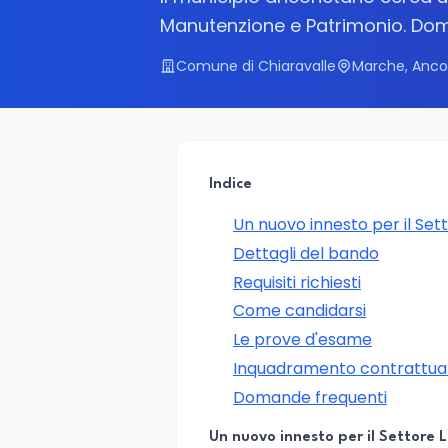
Manutenzione e Patrimonio. Doma
Comune di Chiaravalle
Marche, Anc
Indice
Un nuovo innesto per il Sett
Dettagli del bando
Requisiti richiesti
Come candidarsi
Le prove d'esame
Inquadramento contrattual
Domande frequenti
Un nuovo innesto per il Settore L