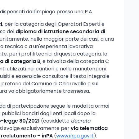
o dispensati dall'impiego presso una P.A.
i
, per la categoria degli Operatori Esperti e
sso del
diploma di istruzione secondaria di
unitamente, nella maggior parte dei casi, a una
ra tecnica o a un'esperienza lavorativa
, per i profili tecnici di questa categoria, la
a di categoria B
, e talvolta della categoria C
i utilizzati nei cantieri e nelle manutenzioni.
uisiti e essenziale consultare il testo integrale
o pretorio del Comune di Chiaravalle e sul
tura va obbligatoriamente trasmessa.
a di partecipazione segue le modalita ormai
 pubblici banditi dagli enti locali dopo la
o-legge 80/2021
(cosiddetto
decreto
 si svolge esclusivamente per
via telematica
l reclutamento – inPA
(
www.inpa.gov.it
).