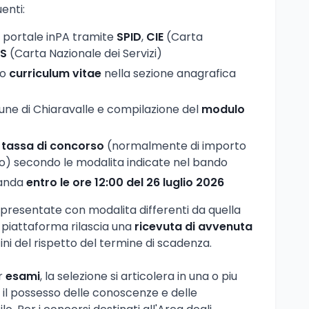
enti:
 portale inPA tramite
SPID
,
CIE
(Carta
S
(Carta Nazionale dei Servizi)
io
curriculum vitae
nella sezione anagrafica
ne di Chiaravalle e compilazione del
modulo
e
tassa di concorso
(normalmente di importo
ro) secondo le modalita indicate nel bando
manda
entro le ore 12:00 del 26 luglio 2026
sentate con modalita differenti da quella
a piattaforma rilascia una
ricevuta di avvenuta
ini del rispetto del termine di scadenza.
r
esami
, la selezione si articolera in una o piu
 il possesso delle conoscenze e delle