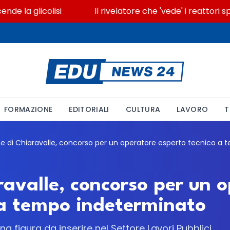
a glicolisi
Il rivelatore che 'vede' i reattori spen
FORMAZIONE
EDITORIALI
CULTURA
LAVORO
T
avalle, concorso per un 
 a tempo indeterminato
 figura da inserire nel Settore Lavori Pubblici,