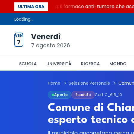
n secolo di Warburg: il farmaco anti-tumore che accende l
ULTIMA ORA
Loading...
Venerdì
VEN
7
7 agosto 2026
SCUOLA
UNIVERSITÀ
RICERCA
MONDO
Home
Selezione Personale
Aperto
Scaduto
Cod. C_615_10
Comune di Chiar
esperto tecnico
Il municipio anconetano cerca una