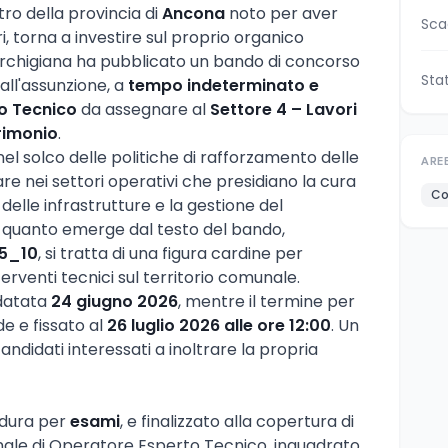
tro della provincia di
Ancona
noto per aver
Sca
i, torna a investire sul proprio organico
rchigiana ha pubblicato un bando di concorso
Sta
all'assunzione, a
tempo indeterminato e
o Tecnico
da assegnare al
Settore 4 – Lavori
rimonio
.
nel solco delle politiche di rafforzamento delle
ARE
are nei settori operativi che presidiano la cura
Co
delle infrastrutture e la gestione del
 quanto emerge dal testo del bando,
5_10
, si tratta di una figura cardine per
terventi tecnici sul territorio comunale.
 datata
24 giugno 2026
, mentre il termine per
e e fissato al
26 luglio 2026 alle ore 12:00
. Un
ndidati interessati a inoltrare la propria
edura per
esami
, e finalizzato alla copertura di
onale di Operatore Esperto Tecnico, inquadrato