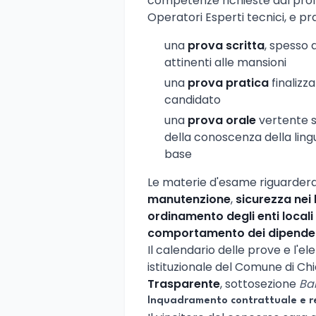
competenze richieste dal profil
Operatori Esperti tecnici, e pr
una
prova scritta
, spesso 
attinenti alle mansioni
una
prova pratica
finalizza
candidato
una
prova orale
vertente s
della conoscenza della lin
base
Le materie d'esame riguardera
manutenzione
,
sicurezza nei 
ordinamento degli enti locali
comportamento dei dipenden
Il calendario delle prove e l'e
istituzionale del Comune di Chi
Trasparente
, sottosezione
Ba
Inquadramento contrattuale e r