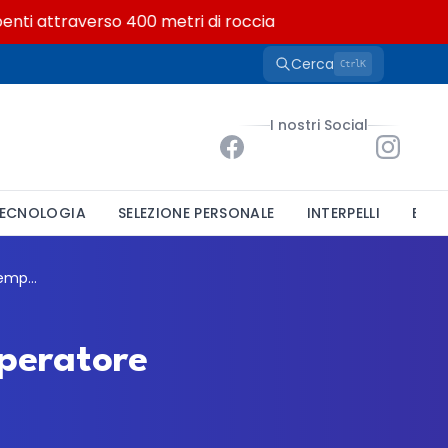
ti attraverso 400 metri di roccia
Cerca
K
Ctrl
I nostri Social
ECNOLOGIA
SELEZIONE PERSONALE
INTERPELLI
BAND
Comune di Chiaravalle, concorso per un operatore esperto tecnico a tempo indeterminato
operatore