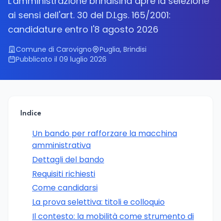
L'amministrazione brindisina apre la selezione
ai sensi dell'art. 30 del D.Lgs. 165/2001:
candidature entro l'8 agosto 2026
Comune di Carovigno
Puglia, Brindisi
Pubblicato il 09 luglio 2026
Indice
Un bando per rafforzare la macchina
amministrativa
Dettagli del bando
Requisiti richiesti
Come candidarsi
La prova selettiva: titoli e colloquio
Il contesto: la mobilità come strumento di