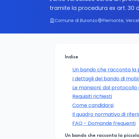
tramite la procedura ex art. 30 
Comune di Buronzo
Piemonte, Vercel
Indice
Un bando che racconta la p
I dettagli del bando di mobil
Le mansioni: dal protocollo
Requisiti richiesti
Come candidarsi
Il quadro normativo di rife
FAQ - Domande frequenti
Un bando che racconta la piccola