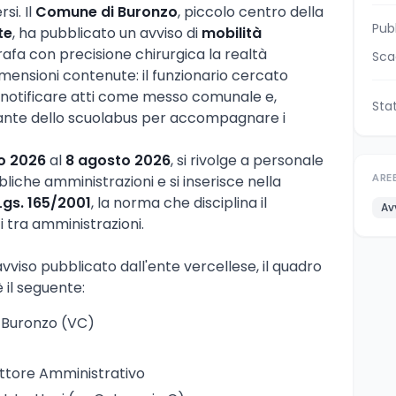
si. Il
Comune di Buronzo
, piccolo centro della
Pub
te
, ha pubblicato un avviso di
mobilità
afa con precisione chirurgica la realtà
Sca
dimensioni contenute: il funzionario cercato
, notificare atti come messo comunale e,
Sta
olante dello scuolabus per accompagnare i
io 2026
al
8 agosto 2026
, si rivolge a personale
bliche amministrazioni e si inserisce nella
ARE
Lgs. 165/2001
, la norma che disciplina il
Av
i tra amministrazioni.
viso pubblicato dall'ente vercellese, il quadro
 il seguente:
 Buronzo (VC)
ruttore Amministrativo