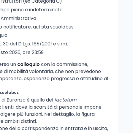
i Istruttori (ex Categoria C)
empo pieno e indeterminato
a Amministrativa
o notificatore, autista scuolabus
quio
t. 30 del D.Lgs. 165/2001 e s.m.i.
osto 2026, ore 23:59
verso un
colloquio
con la commissione,
e di mobilità volontaria, che non prevedono
petenze, esperienza pregressa e attitudine al
scuolabus
 di Buronzo è quello del
factotum
oli enti, dove la scarsità di personale impone
gere più funzioni. Nel dettaglio, la figura
 ambiti distinti.
ione della corrispondenza in entrata e in uscita,