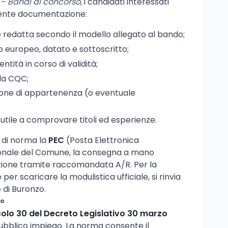
– Bandi di concorso
, i candidati interessati
uente documentazione:
redatta secondo il modello allegato al bando;
 europeo, datato e sottoscritto;
tità in corso di validità;
lla CQC;
zione di appartenenza (o eventuale
tile a comprovare titoli ed esperienze.
 di norma la
PEC
(Posta Elettronica
tuzionale del Comune, la consegna a mano
dizione tramite raccomandata A/R. Per la
 per scaricare la modulistica ufficiale, si rinvia
e di Buronzo.
to
colo 30 del Decreto Legislativo 30 marzo
l pubblico impiego. La norma consente il