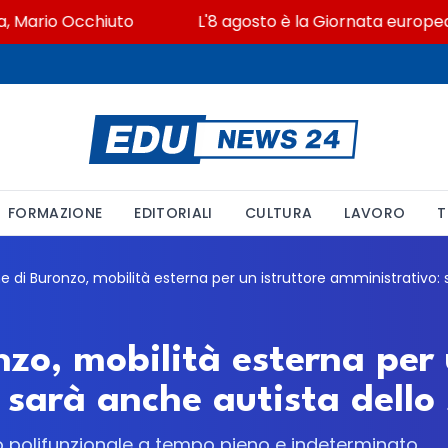
Mario Occhiuto
L'8 agosto è la Giornata europea in m
FORMAZIONE
EDITORIALI
CULTURA
LAVORO
T
zo, mobilità esterna per 
 sarà anche autista dello
lo polifunzionale a tempo pieno e indeterminato