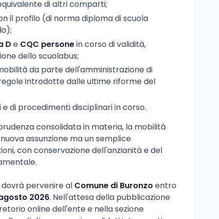
equivalente di altri comparti;
 il profilo (di norma diploma di scuola
o);
a D
e
CQC persone
in corso di validità,
ione dello scuolabus;
obilità da parte dell'amministrazione di
gole introdotte dalle ultime riforme del
 di procedimenti disciplinari in corso.
prudenza consolidata in materia, la mobilità
a nuova assunzione ma un semplice
oni, con conservazione dell'anzianità e del
amentale.
 dovrà pervenire al
Comune di Buronzo
entro
8 agosto 2026
. Nell'attesa della pubblicazione
Pretorio online dell'ente e nella sezione