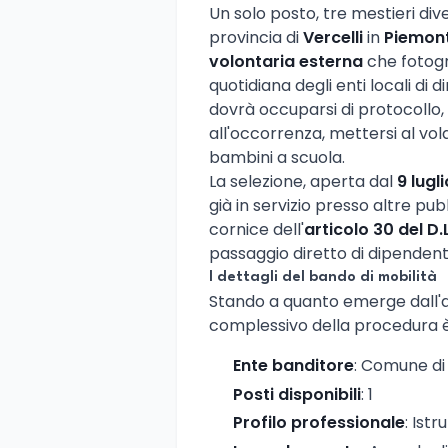
Un solo posto, tre mestieri diver
provincia di
Vercelli
in
Piemon
volontaria esterna
che fotogr
quotidiana degli enti locali di 
dovrà occuparsi di protocollo
all'occorrenza, mettersi al v
bambini a scuola.
La selezione, aperta dal
9 lugl
già in servizio presso altre pub
cornice dell'
articolo 30 del D.
passaggio diretto di dipendent
I dettagli del bando di mobilità
Stando a quanto emerge dall'av
complessivo della procedura è
Ente banditore
: Comune di
Posti disponibili
: 1
Profilo professionale
: Ist