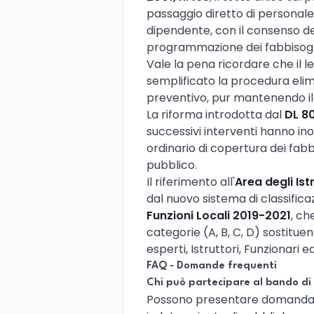
passaggio diretto di personal
dipendente, con il consenso del
programmazione dei fabbisogn
Vale la pena ricordare che il leg
semplificato la procedura elimi
preventivo, pur mantenendo il 
La riforma introdotta dal
DL 8
successivi interventi hanno in
ordinario di copertura dei fabbi
pubblico.
Il riferimento all'
Area degli Ist
dal nuovo sistema di classific
Funzioni Locali 2019-2021
, ch
categorie (A, B, C, D) sostitu
esperti, Istruttori, Funzionari e
FAQ - Domande frequenti
Chi può partecipare al bando di
Possono presentare domanda 