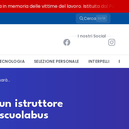
emoria delle vittime del lavoro. Istituita dal Parlamento d
Cerca
K
Ctrl
I nostri Social
ECNOLOGIA
SELEZIONE PERSONALE
INTERPELLI
BAND
Comune di Buronzo, mobilità esterna per un istruttore amministrativo: sarà anche autista dello scuolabus
un istruttore
 scuolabus