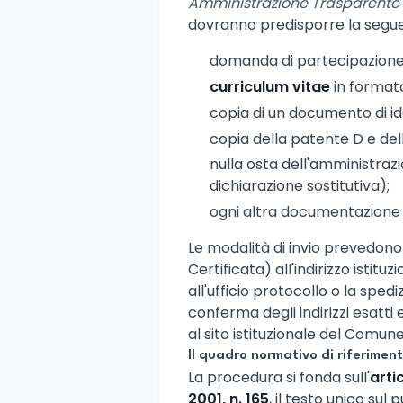
Amministrazione Trasparente 
dovranno predisporre la seg
domanda di partecipazione 
curriculum vitae
in formato
copia di un documento di iden
copia della patente D e de
nulla osta dell'amministra
dichiarazione sostitutiva);
ogni altra documentazione u
Le modalità di invio prevedono
Certificata) all'indirizzo isti
all'ufficio protocollo o la spe
conferma degli indirizzi esatti e
al sito istituzionale del Comun
Il quadro normativo di riferimen
La procedura si fonda sull'
arti
2001, n. 165
, il testo unico su