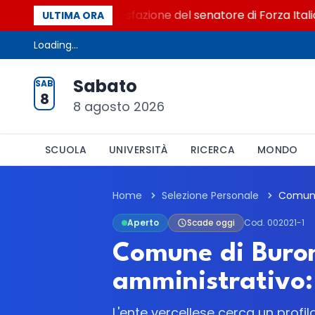
o al Senato. La soddisfazione del senatore di Forza Italia, 
ULTIMA ORA
Loading...
Sabato
SAB
8
8 agosto 2026
SCUOLA
UNIVERSITÀ
RICERCA
MONDO
Home
Selezione Personale
Aperto
Scade oggi
Cod. 002021-1
Comune di Buron
amministrativo:
L'ente vercellese cerca un profi