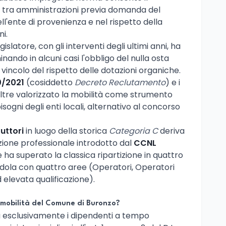
e tra amministrazioni previa domanda del
l'ente di provenienza e nel rispetto della
i.
islatore, con gli interventi degli ultimi anni, ha
nando in alcuni casi l'obbligo del nulla osta
vincolo del rispetto delle dotazioni organiche.
0/2021
(cosiddetto
Decreto Reclutamento
) e i
oltre valorizzato la mobilità come strumento
sogni degli enti locali, alternativo al concorso
ruttori
in luogo della storica
Categoria C
deriva
azione professionale introdotto dal
CCNL
e ha superato la classica ripartizione in quattro
endola con quattro aree (Operatori, Operatori
d elevata qualificazione).
 mobilità del Comune di Buronzo?
esclusivamente i dipendenti a tempo