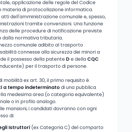
ale, applicazione delle regole del Codice
n materia di protocollazione informatica.
di atti dell'amministrazione comunale e, spesso,
istrazioni tramite convenzioni. Una funzione
za delle procedure di notificazione previste
e dalla normativa tributaria.
 mezzo comunale adibito al trasporto
sabilità connesse alla sicurezza dei minori a
de il possesso della patente
D
e della
CQC
onducente) per il trasporto di persone.
mobilità ex art. 30, il primo requisito è
i a tempo indeterminato
di una pubblica
ella medesima area (o categoria equivalente)
nale o in profilo analogo.
elle mansioni, i candidati dovranno con ogni
sso di:
gli Istruttori
(ex Categoria C) del comparto