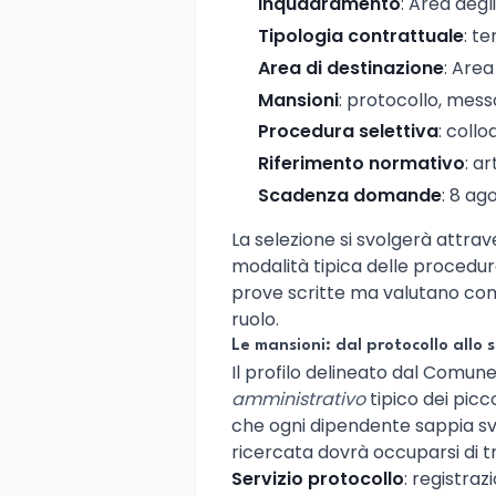
Inquadramento
: Area degl
Tipologia contrattuale
: t
Area di destinazione
: Are
Mansioni
: protocollo, mess
Procedura selettiva
: collo
Riferimento normativo
: ar
Scadenza domande
: 8 ag
La selezione si svolgerà attra
modalità tipica delle procedur
prove scritte ma valutano com
ruolo.
Le mansioni: dal protocollo allo 
Il profilo delineato dal Comune
amministrativo
tipico dei picc
che ogni dipendente sappia svol
ricercata dovrà occuparsi di tre
Servizio protocollo
: registraz