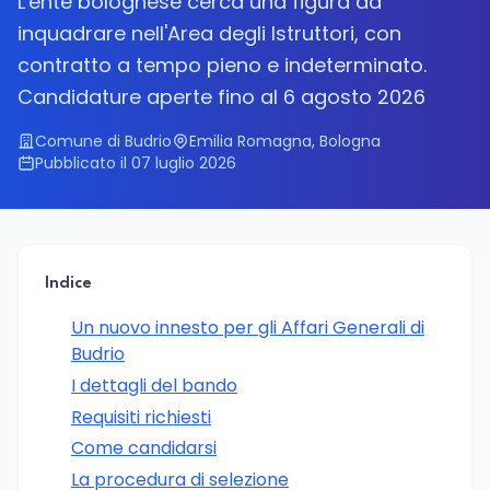
L'ente bolognese cerca una figura da
inquadrare nell'Area degli Istruttori, con
contratto a tempo pieno e indeterminato.
Candidature aperte fino al 6 agosto 2026
Comune di Budrio
Emilia Romagna, Bologna
Pubblicato il 07 luglio 2026
Indice
Un nuovo innesto per gli Affari Generali di
Budrio
I dettagli del bando
Requisiti richiesti
Come candidarsi
La procedura di selezione