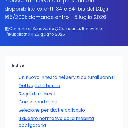
Procedura riservata al personale in
disponibilità ex artt. 34 e 34-bis del D.Lgs.
165/2001: domande entro il 5 luglio 2026
Comune di Benevento
Campania, Benevento
Pubblicato il 26 giugno 2026
Indice
Un nuovo innesto nei servizi culturali sanniti
Dettagli del bando
Requisiti richiesti
Come candidarsi
Selezione per titoli e colloquio
Il quadro normativo della mobilità
obbligatoria