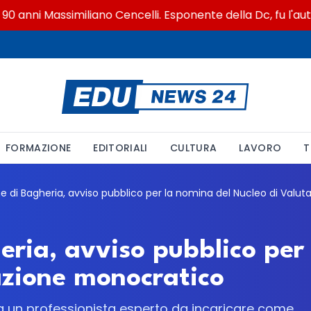
nni Massimiliano Cencelli. Esponente della Dc, fu l'autore
FORMAZIONE
EDITORIALI
CULTURA
LAVORO
T
ria, avviso pubblico per
azione monocratico
ca un professionista esperto da incaricare come