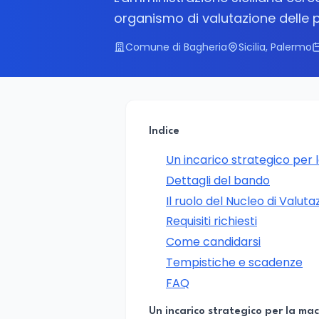
organismo di valutazione delle p
Comune di Bagheria
Sicilia, Palermo
Indice
Un incarico strategico per
Dettagli del bando
Il ruolo del Nucleo di Valu
Requisiti richiesti
Come candidarsi
Tempistiche e scadenze
FAQ
Un incarico strategico per la ma