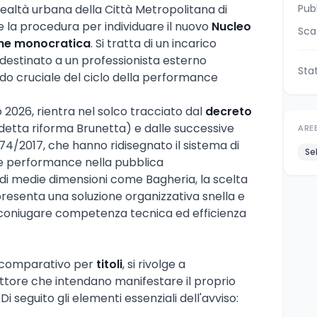
 realtà urbana della Città Metropolitana di
Pub
 la procedura per individuare il nuovo
Nucleo
Sca
one monocratica
. Si tratta di un incarico
o, destinato a un professionista esterno
Sta
do cruciale del ciclo della performance
o 2026, rientra nel solco tracciato dal
decreto
detta riforma Brunetta) e dalle successive
ARE
 74/2017, che hanno ridisegnato il sistema di
Se
le performance nella pubblica
di medie dimensioni come Bagheria, la scelta
esenta una soluzione organizzativa snella e
 coniugare competenza tecnica ed efficienza
po comparativo per
titoli
, si rivolge a
settore che intendano manifestare il proprio
 Di seguito gli elementi essenziali dell'avviso: