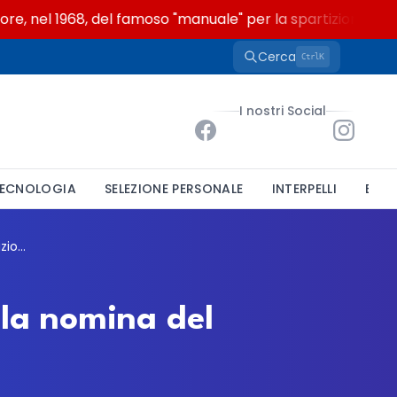
, nel 1968, del famoso "manuale" per la spartizione delle p
Cerca
K
Ctrl
I nostri Social
ECNOLOGIA
SELEZIONE PERSONALE
INTERPELLI
BAND
Comune di Bagheria, avviso pubblico per la nomina del Nucleo di Valutazione monocratico
 la nomina del