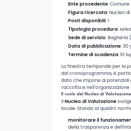
Ente procedente
: Comune 
Figura ricercata
: Nucleo d
Posti disponibili
: 1
Tipologia procedura
: sele
Sede di servizio
: Bagheria 
Data di pubblicazione
: 30
Termine di scadenza
: 10 l
La finestra temporale per la 
dal cronoprogramma, è partico
dato che impone ai potenziali 
raccolta e nell'organizzazione
Il ruolo del Nucleo di Valutazion
Il
Nucleo di Valutazione
svolge
locale. Stando al quadro norma
monitorare il funzioname
della trasparenza e dell'inte