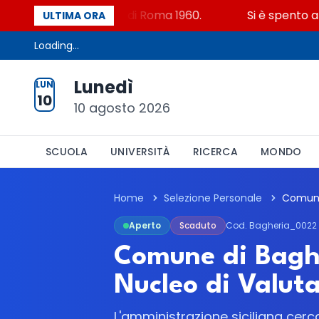
 eroe alle olimpiadi di Roma 1960.
Si è spento a 90 a
ULTIMA ORA
Loading...
Lunedì
LUN
10
10 agosto 2026
SCUOLA
UNIVERSITÀ
RICERCA
MONDO
Home
Selezione Personale
Aperto
Scaduto
Cod. Bagheria_0022
Comune di Baghe
Nucleo di Valut
L'amministrazione siciliana cer