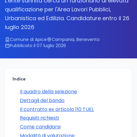
L'ente sannita cerca un funzionario di elevata
qualificazione per l'Area Lavori Pubblici,
Urbanistica ed Edilizia. Candidature entro il 26
luglio 2026
Comune di Apice
Campania, Benevento
Pubblicato il 07 luglio 2026
Indice
Il quadro della selezione
Dettagli del bando
Il contratto ex articolo 110 TUEL
Requisiti richiesti
Come candidarsi
Modalità di valutazione