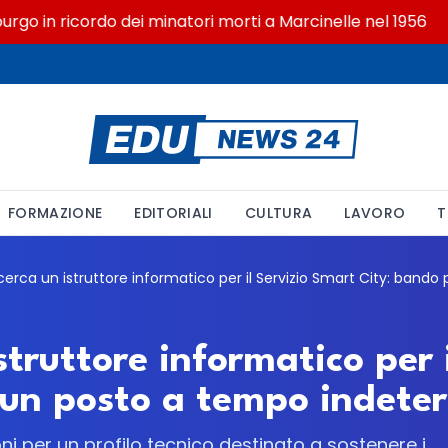
 in ricordo dei minatori morti a Marcinelle nel 1956
FORMAZIONE
EDITORIALI
CULTURA
LAVORO
T
truttore informatico per 
 un posto a tempo indete
ni per un profilo tecnico destinato a sostenere i