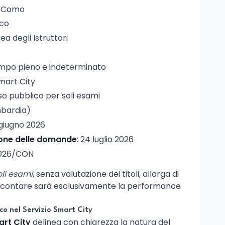
i Como
ico
rea degli Istruttori
empo pieno e indeterminato
Smart City
so pubblico per soli esami
bardia)
 giugno 2026
ione delle domande
: 24 luglio 2026
2026/CON
oli esami
, senza valutazione dei titoli, allarga di
: a contare sarà esclusivamente la performance
ico nel Servizio Smart City
art City
delinea con chiarezza la natura del