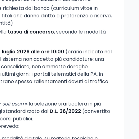
richiesta dal bando (curriculum vitae in
itoli che danno diritto a preferenza o riserva,
ntità)
ella
tassa di concorso
, secondo le modalità
 luglio 2026 alle ore 10:00
(orario indicato nel
il sistema non accetta più candidature: una
 consolidata, non ammette deroghe.
ultimi giorni: i portali telematici della PA, in
strano spesso rallentamenti dovuti al traffico
 soli esami
, la selezione si articolerà in più
i standardizzato dal
D.L. 36/2022
(convertito
orsi pubblici.
preveda:
n modalità digitale, su materie tecniche e