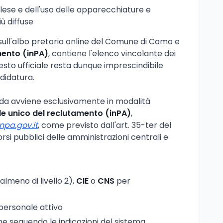
lese e dell'uso delle apparecchiature e
ù diffuse
 sull'albo pretorio online del Comune di Como e
mento (inPA)
, contiene l'elenco vincolante dei
testo ufficiale resta dunque imprescindibile
didatura.
da avviene esclusivamente in modalità
le unico del reclutamento (inPA)
,
npa.gov.it
, come previsto dall'art. 35-ter del
orsi pubblici delle amministrazioni centrali e
almeno di livello 2),
CIE
o
CNS
per
personale attivo
e seguendo le indicazioni del sistema