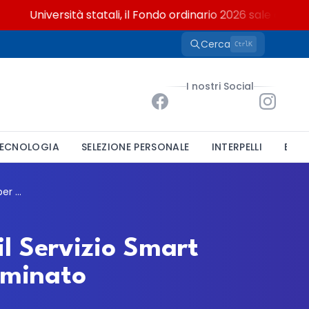
Università statali, il Fondo ordinario 2026 sale a 9,415 mili
Cerca
K
Ctrl
I nostri Social
ECNOLOGIA
SELEZIONE PERSONALE
INTERPELLI
BAND
Como cerca un istruttore informatico per il Servizio Smart City: bando per un posto a tempo indeterminato
il Servizio Smart
rminato