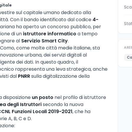
gitale
Sca
vestire sul capitale umano dedicato alla
ittà. Con il bando identificato dal codice
4-
Sta
 lariana ha aperto un concorso pubblico, per
zione di un
istruttore informatico
a tempo
egnare al
Servizio Smart City
.
 Como, come molte città medie italiane, sta
ARE
ovazione urbana, dei servizi digitali al
Co
igente dei dati. In questo quadro, il
ecnico rappresenta una leva strategica, anche
visti dal
PNRR
sulla digitalizzazione della
a disposizione
un posto
nel profilo di istruttore
ea degli Istruttori
secondo la nuova
CNL Funzioni Locali 2019-2021
, che ha
ie A, B, C e D.
lezione: