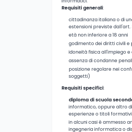
informatici.
Requisiti generali
:
cittadinanza italiana o di 
estensioni previste dall'art.
età non inferiore a 18 anni
godimento dei diritti civili e p
idoneità fisica all'impiego e
assenza di condanne penali
posizione regolare nei confro
soggetti)
Requisiti specifici
:
diploma di scuola second
informatico, oppure altro 
esperienze o titoli formativ
in alcuni casi è ammesso an
ingegneria informatica o dis