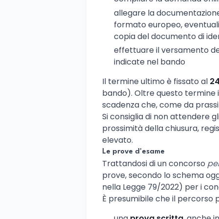
allegare la documentazione 
formato europeo, eventuali t
copia del documento di ide
effettuare il versamento d
indicate nel bando
Il termine ultimo è fissato al
24
bando). Oltre questo termine 
scadenza che, come da prassi
Si consiglia di non attendere gli 
prossimità della chiusura, regi
elevato.
Le prove d'esame
Trattandosi di un concorso
per
prove, secondo lo schema ogg
nella Legge 79/2022) per i conc
È presumibile che il percorso 
una
prova scritta
, anche i