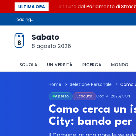
 vittime del lavoro. Istituita dal Parlamento di Strasburgo
ULTIMA ORA
Loading...
Sabato
SAB
8
8 agosto 2026
SCUOLA
UNIVERSITÀ
RICERCA
MONDO
Home
Selezione Personale
Aperto
Scaduto
Cod. 4-2026/CON
Como cerca un is
City: bando per
Il Comune lariano apre le selezio