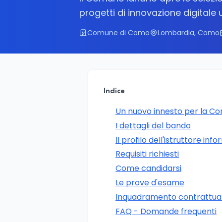
progetti di innovazione digitale
Comune di Como
Lombardia, Como
Indice
Un nuovo innesto per la Co
I dettagli del bando
Il profilo dell'istruttore in
Requisiti richiesti
Come candidarsi
Le prove d'esame
Inquadramento contrattual
FAQ - Domande frequenti