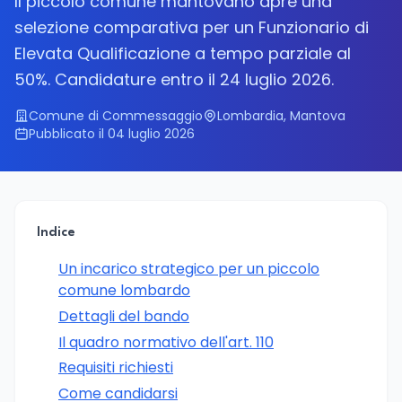
Il piccolo comune mantovano apre una
selezione comparativa per un Funzionario di
Elevata Qualificazione a tempo parziale al
50%. Candidature entro il 24 luglio 2026.
Comune di Commessaggio
Lombardia, Mantova
Pubblicato il 04 luglio 2026
Indice
Un incarico strategico per un piccolo
comune lombardo
Dettagli del bando
Il quadro normativo dell'art. 110
Requisiti richiesti
Come candidarsi