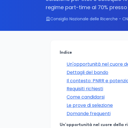
regime part-time al 70% press
Consiglio Nazionale delle Ricerche - C
Indice
Un'opportunità nel cuore 
Dettagli del bando
Il contesto: PNRR e potenz
Requisiti richiesti
Come candidarsi
Le prove di selezione
Domande frequenti
Un'opportunità nel cuore della 