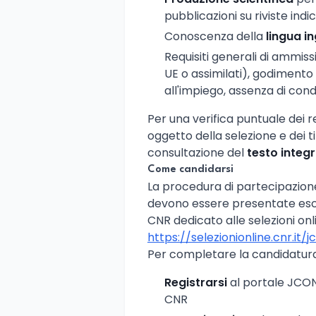
pubblicazioni su riviste indi
Conoscenza della
lingua i
Requisiti generali di ammissi
UE o assimilati), godimento dei
all'impiego, assenza di con
Per una verifica puntuale dei re
oggetto della selezione e dei tit
consultazione del
testo integ
Come candidarsi
La procedura di partecipazio
devono essere presentate esclu
CNR dedicato alle selezioni onlin
https://selezionionline.cnr.it/
Per completare la candidatura
Registrarsi
al portale JCONO
CNR