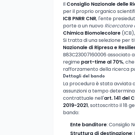
Il
Consiglio Nazionale delle R
per il proprio organico scientif
ICB PNRR CNR
, l'ente presiedu
porte a un nuovo
Ricercatore di
Chimica Biomolecolare
(ICB),
Si tratta di una selezione per ti
Nazionale di Ripresa e Resili
B83C23007160006 associato al 
regime
part-time al 70%
, che
rafforzamento della ricerca p
Dettagli del bando
La procedura è stata avviata ai
assunzioni a tempo determina
contrattuale nell'
art. 141 del
2019-2021
, sottoscritto il 18 
bando:
Ente banditore
: Consiglio 
Struttura di destinazione
: