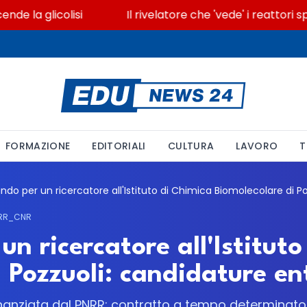
a glicolisi
Il rivelatore che 'vede' i reattori spen
FORMAZIONE
EDITORIALI
CULTURA
LAVORO
T
NRR_CNR
n ricercatore all'Istituto
 Pozzuoli: candidature ent
 finanziata dal PNRR: contratto a tempo determinato