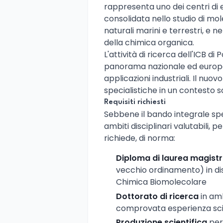
rappresenta uno dei centri di 
consolidata nello studio di mol
naturali marini e terrestri, e 
della chimica organica.
L'attività di ricerca dell'ICB di 
panorama nazionale ed europeo
applicazioni industriali. Il nu
specialistiche in un contesto sc
Requisiti richiesti
Sebbene il bando integrale spec
ambiti disciplinari valutabili, pe
richiede, di norma:
Diploma di laurea magistr
vecchio ordinamento) in disci
Chimica Biomolecolare
Dottorato di ricerca
in amb
comprovata esperienza sci
Produzione scientifica
pert