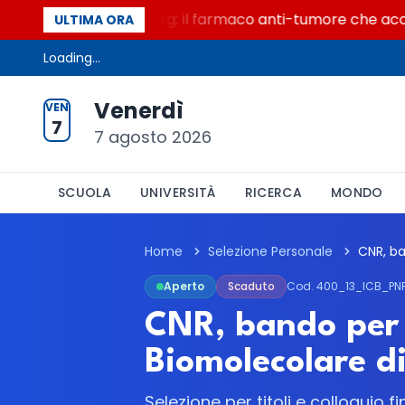
n secolo di Warburg: il farmaco anti-tumore che accende l
ULTIMA ORA
Loading...
Venerdì
VEN
7
7 agosto 2026
SCUOLA
UNIVERSITÀ
RICERCA
MONDO
Home
Selezione Personale
Aperto
Scaduto
Cod. 400_13_ICB_P
CNR, bando per u
Biomolecolare di
Selezione per titoli e colloquio