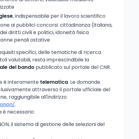
cizzate
nglese
, indispensabile per il lavoro scientifico
one ai pubblici concorsi: cittadinanza (italiana,
 diritti civili e politici, idoneità fisica
danne penali ostative
quisiti specifici, delle tematiche di ricerca
oli valutabili, resta imprescindibile la
rale del bando
pubblicato sul portale del CNR.
ne è interamente
telematica
. Le domande
sivamente attraverso il portale ufficiale del
e, raggiungibile all'indirizzo
jconon/
.
 è necessario:
N, il sistema di gestione delle selezioni del