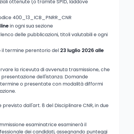
iali ottenute (o tramite SPID, laddove
odice 400_13_ICB_PNRR_CNR
line
in ogni sua sezione
enco delle pubblicazioni, titoli valutabili e ogni
il termine perentorio del
23 luglio 2026 alle
rvare la ricevuta di avvenuta trasmissione, che
va presentazione dell'istanza. Domande
l termine o presentate con modalità difformi
azione.
 previsto dall'art. 8 del Disciplinare CNR, in due
commissione esaminatrice esaminerà il
ofessionale dei candidati, assegnando punteggi