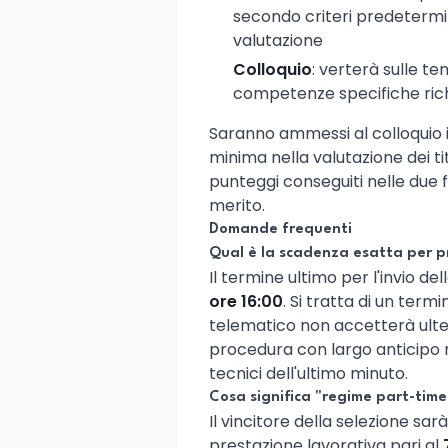
secondo criteri predetermina
valutazione
Colloquio
: verterà sulle t
competenze specifiche richi
Saranno ammessi al colloquio i
minima nella valutazione dei tit
punteggi conseguiti nelle due f
merito.
Domande frequenti
Qual è la scadenza esatta per 
Il termine ultimo per l'invio de
ore 16:00
. Si tratta di un term
telematico non accetterà ulte
procedura con largo anticipo 
tecnici dell'ultimo minuto.
Cosa significa "regime part-tim
Il vincitore della selezione s
prestazione lavorativa pari al