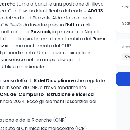
icerche
torna a bandire una posizione di rilievo
Sca
ico. Con l'avviso identificato dal codice
400.13
to dai vertici di Piazzale Aldo Moro apre le
Sta
 III livello
da inserire presso l'
Istituto di
 nella sede di
Pozzuoli
, in provincia di Napoli.
toli e colloquio, finanziata nell'ambito del
Piano
enza
, come confermato dal CUP
ARE
procedimento. Una posizione singola, in
Co
 si inserisce nel più ampio disegno di
ubblica meridionale.
 sensi dell'
art. 8 del Disciplinare
che regola le
to in seno al CNR, e trova fondamento
 CCNL del Comparto "Istruzione e Ricerca"
gennaio 2024. Ecco gli elementi essenziali del
Nazionale delle Ricerche (CNR)
 Istituto di Chimica Biomolecolare (ICB)