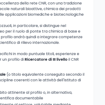
eccellenza della rete CNR, con una tradizione
ecole naturali bioattive, chimica dei prodotti
nelle applicazioni biomediche e biotecnologiche
Pozzuoli, in particolare, si distingue nel
 per il ruolo di ponte tra chimica di base e
ovo profilo andrà quindi a integrare competenze
ientifico di rilievo internazionale.
ifichi in modo puntuale titoli, esperienze e
r un profilo di
Ricercatore di III livello
il CNR
ale
(o titolo equivalente conseguito secondo il
pline coerenti con le attività dell'Istituto di
ito attinente al profilo o, in alternativa,
entifica documentabile
inente al settore, valutabile mediante