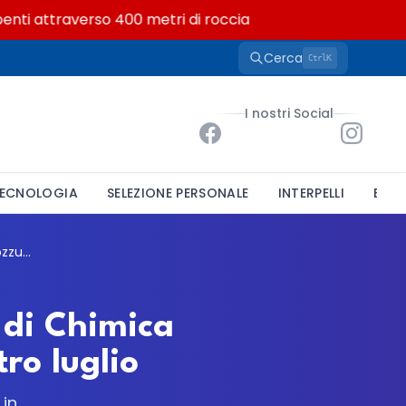
ti attraverso 400 metri di roccia
Cerca
K
Ctrl
I nostri Social
ECNOLOGIA
SELEZIONE PERSONALE
INTERPELLI
BAND
CNR, bando per un ricercatore all'Istituto di Chimica Biomolecolare di Pozzuoli: candidature entro luglio
 di Chimica
ro luglio
 in