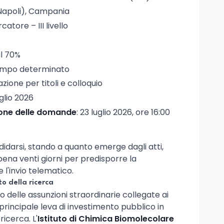
(Napoli), Campania
rcatore – III livello
al 70%
empo determinato
azione per titoli e colloquio
uglio 2026
ione delle domande
: 23 luglio 2026, ore 16:00
idarsi, stando a quanto emerge dagli atti,
ena venti giorni per predisporre la
'invio telematico.
o della ricerca
eo delle assunzioni straordinarie collegate ai
a principale leva di investimento pubblico in
ricerca. L'
Istituto di Chimica Biomolecolare