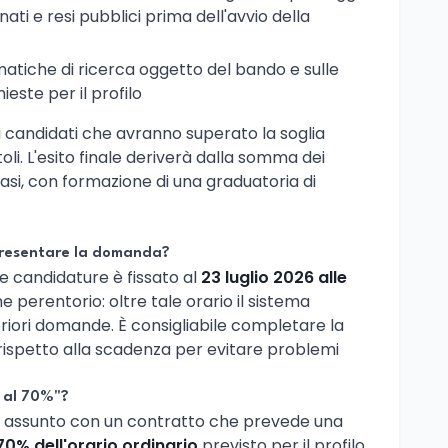
ti e resi pubblici prima dell'avvio della
ematiche di ricerca oggetto del bando e sulle
este per il profilo
 candidati che avranno superato la soglia
oli. L'esito finale deriverà dalla somma dei
asi, con formazione di una graduatoria di
presentare la domanda?
lle candidature è fissato al
23 luglio 2026 alle
ine perentorio: oltre tale orario il sistema
riori domande. È consigliabile completare la
rispetto alla scadenza per evitare problemi
e al 70%"?
arà assunto con un contratto che prevede una
70% dell'orario ordinario
previsto per il profilo