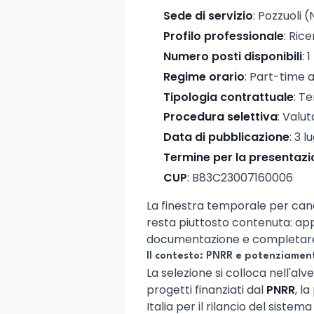
Sede di servizio
: Pozzuoli 
Profilo professionale
: Rice
Numero posti disponibili
: 1
Regime orario
: Part-time 
Tipologia contrattuale
: T
Procedura selettiva
: Valut
Data di pubblicazione
: 3 l
Termine per la presentaz
CUP
: B83C23007160006
La finestra temporale per cand
resta piuttosto contenuta: app
documentazione e completare l
Il contesto: PNRR e potenziament
La selezione si colloca nell'alv
progetti finanziati dal
PNRR
, l
Italia per il rilancio del sistema 