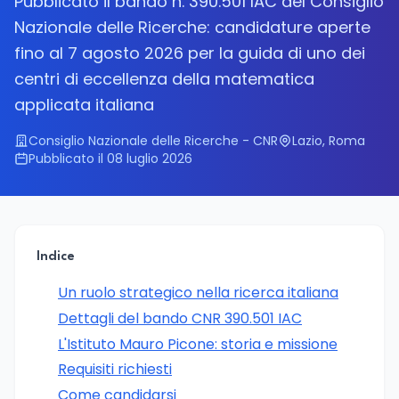
Pubblicato il bando n. 390.501 IAC del Consiglio
Nazionale delle Ricerche: candidature aperte
fino al 7 agosto 2026 per la guida di uno dei
centri di eccellenza della matematica
applicata italiana
Consiglio Nazionale delle Ricerche - CNR
Lazio, Roma
Pubblicato il 08 luglio 2026
Indice
Un ruolo strategico nella ricerca italiana
Dettagli del bando CNR 390.501 IAC
L'Istituto Mauro Picone: storia e missione
Requisiti richiesti
Come candidarsi