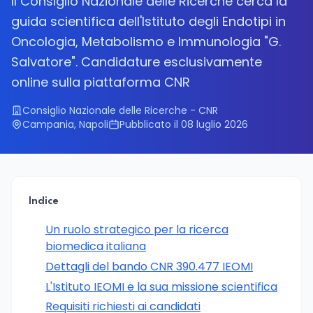
Il Consiglio Nazionale delle Ricerche cerca la
guida scientifica dell'Istituto degli Endotipi in
Oncologia, Metabolismo e Immunologia "G.
Salvatore". Candidature esclusivamente
online sulla piattaforma CNR
Consiglio Nazionale delle Ricerche - CNR
Campania, Napoli
Pubblicato il 08 luglio 2026
Indice
Un ruolo strategico per la ricerca
biomedica italiana
Dettagli del bando CNR 390.477 IEOMI
L'Istituto IEOMI e la sua missione scientifica
Requisiti richiesti ai candidati