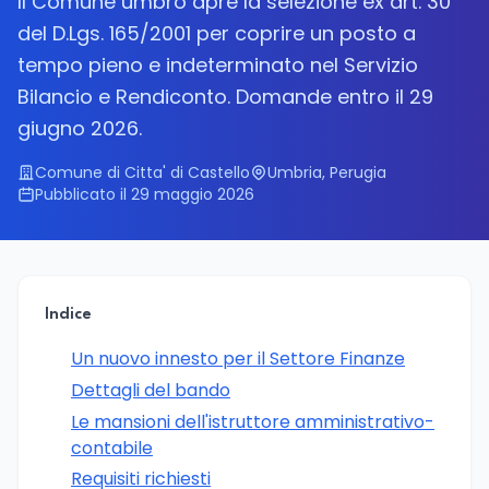
Il Comune umbro apre la selezione ex art. 30
del D.Lgs. 165/2001 per coprire un posto a
tempo pieno e indeterminato nel Servizio
Bilancio e Rendiconto. Domande entro il 29
giugno 2026.
Comune di Citta' di Castello
Umbria, Perugia
Pubblicato il 29 maggio 2026
Indice
Un nuovo innesto per il Settore Finanze
Dettagli del bando
Le mansioni dell'istruttore amministrativo-
contabile
Requisiti richiesti