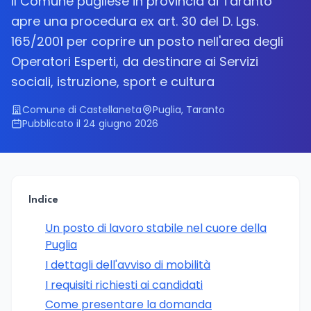
Il Comune pugliese in provincia di Taranto
apre una procedura ex art. 30 del D. Lgs.
165/2001 per coprire un posto nell'area degli
Operatori Esperti, da destinare ai Servizi
sociali, istruzione, sport e cultura
Comune di Castellaneta
Puglia, Taranto
Pubblicato il 24 giugno 2026
Indice
Un posto di lavoro stabile nel cuore della
Puglia
I dettagli dell'avviso di mobilità
I requisiti richiesti ai candidati
Come presentare la domanda