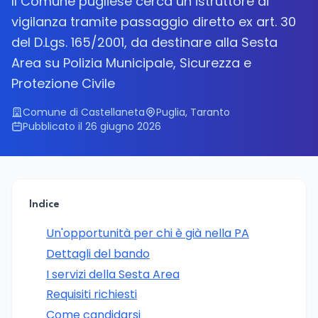
Il Comune pugliese cerca un istruttore di
vigilanza tramite passaggio diretto ex art. 30
del D.Lgs. 165/2001, da destinare alla Sesta
Area su Polizia Municipale, Sicurezza e
Protezione Civile
Comune di Castellaneta
Puglia, Taranto
Pubblicato il 26 giugno 2026
Indice
Un'opportunità per chi è già nella PA
Dettagli del bando
I servizi della Sesta Area
Requisiti richiesti
Come candidarsi