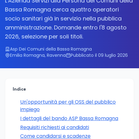
L'Azienda Servizi alla Persona dei Comuni della
Bassa Romagna cerca quattro operatori
socio sanitari già in servizio nella pubblica
amministrazione. Domande entro l'8 agosto
2026, selezione per soli titoli.
Asp Dei Comuni della Bassa Romagna
Emilia Romagna, Ravenna
Pubblicato il 09 luglio 2026
Indice
Un'opportunità per gli OSS del pubblico
impiego
I dettagli del bando ASP Bassa Romagna
Requisiti richiesti ai candidati
Come candidarsi e scadenze