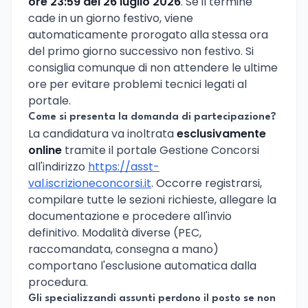
ore 23:59 del 26 luglio 2026
. Se il termine
cade in un giorno festivo, viene
automaticamente prorogato alla stessa ora
del primo giorno successivo non festivo. Si
consiglia comunque di non attendere le ultime
ore per evitare problemi tecnici legati al
portale.
Come si presenta la domanda di partecipazione?
La candidatura va inoltrata
esclusivamente
online
tramite il portale Gestione Concorsi
all'indirizzo
https://asst-
val.iscrizioneconcorsi.it
. Occorre registrarsi,
compilare tutte le sezioni richieste, allegare la
documentazione e procedere all'invio
definitivo. Modalità diverse (PEC,
raccomandata, consegna a mano)
comportano l'esclusione automatica dalla
procedura.
Gli specializzandi assunti perdono il posto se non