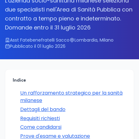
L'azienda socio-sanitaria milanese seleziona
due specialisti nell'Area di Sanità Pubblica con
contratto a tempo pieno e indeterminato.
Domande entro il 31 luglio 2026
Asst Fatebenefratelli Sacco
Lombardia, Milano
Pubblicato il 01 luglio 2026
Indice
Un rafforzamento strategico per la sanità
milanese
Dettagli del bando
Requisiti richiesti
Come candidarsi
Prove d'esame e valutazione