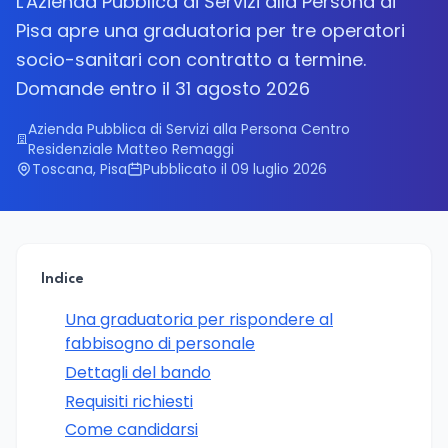
L'Azienda Pubblica di Servizi alla Persona di
Pisa apre una graduatoria per tre operatori
socio-sanitari con contratto a termine.
Domande entro il 31 agosto 2026
Azienda Pubblica di Servizi alla Persona Centro
Residenziale Matteo Remaggi
Toscana, Pisa
Pubblicato il 09 luglio 2026
Indice
Una graduatoria per rispondere al
fabbisogno di personale
Dettagli del bando
Requisiti richiesti
Come candidarsi