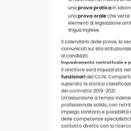
una
prova pratica
in labora
una
prova orale
che verte 
elementi di legislazione a
lingua inglese.
Il calendario delle prove, la s
comunicati sul sito istituzional
ai candidati.
Inquadramento contrattuale e p
Il vincitore sarà inquadrato nell
funzionari
del CCNL Comparto S
superato la storica classificazi
del contratto 2019-2021.
Un'assunzione a tempo indete
professionale solido, con retri
impiego sanitario e possibilità
delle competenze specialistich
contatto diretto con la ricerca 