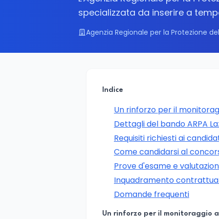
specializzata da inserire a tem
Agenzia Regionale per la Protezione del
Indice
Un rinforzo per il monitora
Dettagli del bando ARPA L
Requisiti richiesti ai candida
Come candidarsi al concor
Prove d'esame e valutazione 
Inquadramento contrattual
Domande frequenti
Un rinforzo per il monitoraggio 