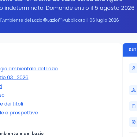
po indeterminato. Domande entro il 5 agosto 2026
l'Ambiente del Lazio
Lazio
Pubblicato il 06 luglio 2026
DET
ggio ambientale del Lazio
azio 03_2026
ti
so
dei titoli
e e prospettive
ambientale del Lazio