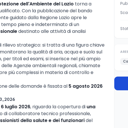
otezione dell'Ambiente del Lazio
torna a
Pub
alificato. Con la pubblicazione del bando
Sca
l'ente guidato dalla Regione Lazio apre le
a tempo pieno e indeterminato di un
Sta
ssionale
destinato alle attività di analisi
 rilievo strategico: si tratta di una figura chiave
monitorano la qualità di aria, acqua e suolo sul
ARE
, per titoli ed esami, si inserisce nel più ampio
Co
elle Agenzie ambientali regionali, chiamate
pre più complessi in materia di controllo e
one delle domande è fissata al
5 agosto 2026
03_2026
l
6 luglio 2026
, riguarda la copertura di
una
lo di collaboratore tecnico professionale,
sionisti della salute e dei funzionari
del