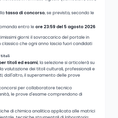
lla
tassa di concorso
, se prevista, secondo le
 domanda entro le
ore 23:59 del 5 agosto 2026
ltimissimi giorni: il sovraccarico del portale in
 classico che ogni anno lascia fuori candidati
titoli
per titoli ed esami
, la selezione si articolerà su
la valutazione dei titoli culturali, professionali e
ti; dall'altro, il superamento delle prove
concorsi per collaboratore tecnico
anità, le prove d'esame comprendono di
che di chimica analitica applicata alle matrici
ntale, tecniche strumentali di laboratorio;