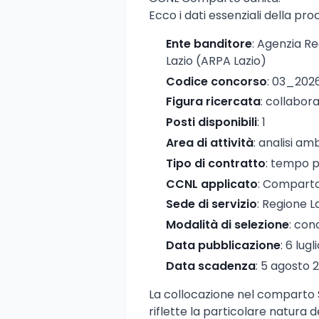
Ecco i dati essenziali della pro
Ente banditore
: Agenzia Re
Lazio (ARPA Lazio)
Codice concorso
: 03_202
Figura ricercata
: collabor
Posti disponibili
: 1
Area di attività
: analisi am
Tipo di contratto
: tempo p
CCNL applicato
: Comparto
Sede di servizio
: Regione L
Modalità di selezione
: con
Data pubblicazione
: 6 lug
Data scadenza
: 5 agosto 
La collocazione nel comparto Sa
riflette la particolare natura 