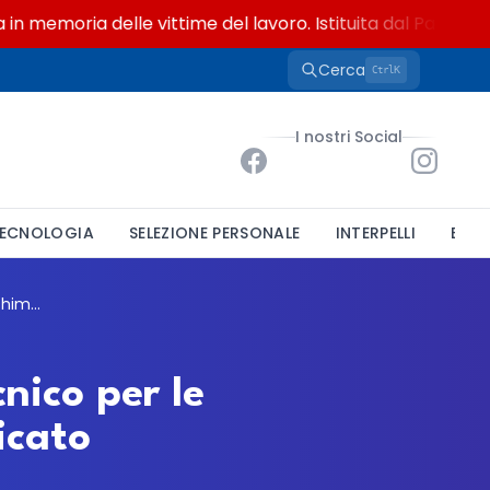
emoria delle vittime del lavoro. Istituita dal Parlamento d
Cerca
K
Ctrl
I nostri Social
ECNOLOGIA
SELEZIONE PERSONALE
INTERPELLI
BAND
ARPA Lazio, un posto da collaboratore tecnico per le analisi ambientali chimiche: bando pubblicato
nico per le
icato