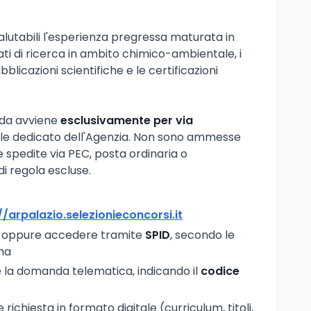
valutabili l'esperienza pregressa maturata in
rati di ricerca in ambito chimico-ambientale, i
bblicazioni scientifiche e le certificazioni
nda avviene
esclusivamente per via
ale dedicato dell'Agenzia. Non sono ammesse
spedite via PEC, posta ordinaria o
 regola escluse.
//arpalazio.selezionieconcorsi.it
oppure accedere tramite
SPID
, secondo le
ema
e la domanda telematica, indicando il
codice
ichiesta in formato digitale (curriculum, titoli,