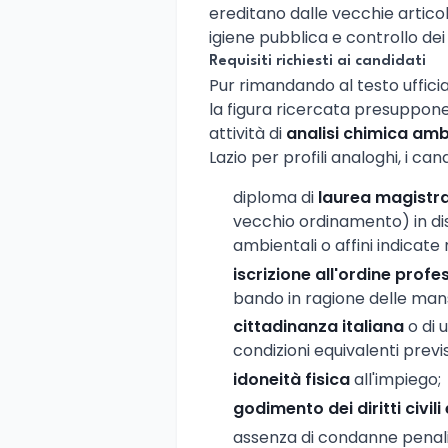
ereditano dalle vecchie articol
igiene pubblica e controllo dei 
Requisiti richiesti ai candidati
Pur rimandando al testo ufficia
la figura ricercata presuppone
attività di
analisi chimica amb
Lazio per profili analoghi, i c
diploma di
laurea magistra
vecchio ordinamento) in di
ambientali o affini indicate
iscrizione all'ordine profe
bando in ragione delle mans
cittadinanza italiana
o di 
condizioni equivalenti previ
idoneità fisica
all'impiego;
godimento dei diritti civili 
assenza di condanne penali