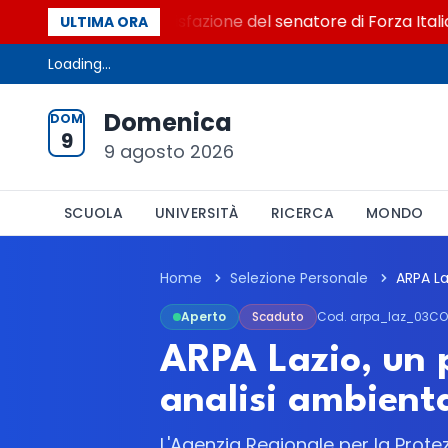
o al Senato. La soddisfazione del senatore di Forza Italia, 
ULTIMA ORA
Loading...
Domenica
DOM
9
9 agosto 2026
SCUOLA
UNIVERSITÀ
RICERCA
MONDO
Home
Selezione Personale
Aperto
Scaduto
Cod. arpa_laz_03C
ARPA Lazio, un p
analisi ambient
L'Agenzia Regionale per la Prote