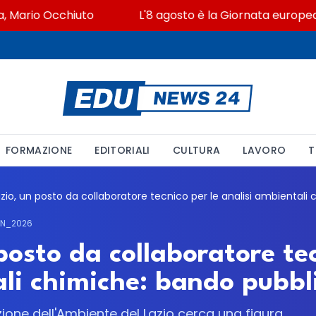
Mario Occhiuto
L'8 agosto è la Giornata europea in m
FORMAZIONE
EDITORIALI
CULTURA
LAVORO
T
ON_2026
osto da collaboratore tec
ali chimiche: bando pubbl
zione dell'Ambiente del Lazio cerca una figura