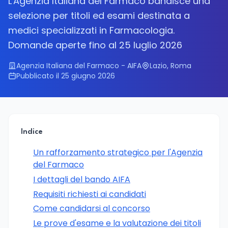
L'Agenzia Italiana del Farmaco bandisce una
selezione per titoli ed esami destinata a
medici specializzati in Farmacologia.
Domande aperte fino al 25 luglio 2026
Agenzia Italiana del Farmaco - AIFA
Lazio, Roma
Pubblicato il 25 giugno 2026
Indice
Un rafforzamento strategico per l'Agenzia
del Farmaco
I dettagli del bando AIFA
Requisiti richiesti ai candidati
Come candidarsi al concorso
Le prove d'esame e la valutazione dei titoli