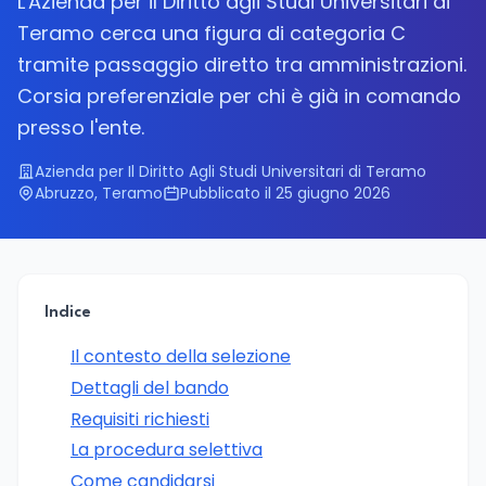
L'Azienda per il Diritto agli Studi Universitari di
Teramo cerca una figura di categoria C
tramite passaggio diretto tra amministrazioni.
Corsia preferenziale per chi è già in comando
presso l'ente.
Azienda per Il Diritto Agli Studi Universitari di Teramo
Abruzzo, Teramo
Pubblicato il 25 giugno 2026
Indice
Il contesto della selezione
Dettagli del bando
Requisiti richiesti
La procedura selettiva
Come candidarsi