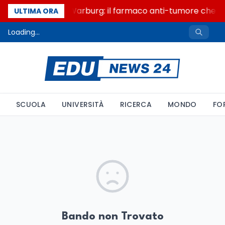
Un secolo di Warburg: il farmaco anti-tumore che acc
ULTIMA ORA
Loading...
SCUOLA
UNIVERSITÀ
RICERCA
MONDO
FO
Bando non Trovato