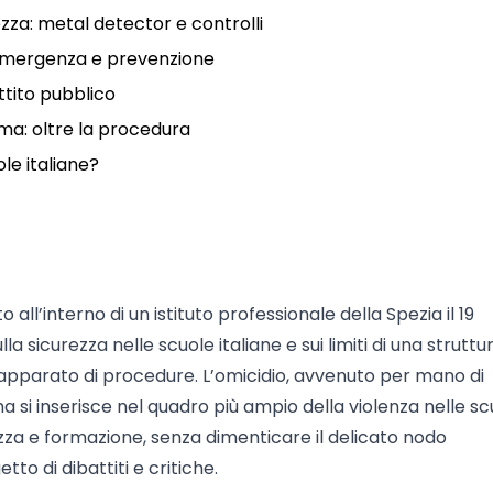
urezza: metal detector e controlli
’emergenza e prevenzione
ttito pubblico
rma: oltre la procedura
le italiane?
ll’interno di un istituto professionale della Spezia il 19
a sicurezza nelle scuole italiane e sui limiti di una strutt
pparato di procedure. L’omicidio, avvenuto per mano di
ma si inserisce nel quadro più ampio della violenza nelle sc
zza e formazione, senza dimenticare il delicato nodo
to di dibattiti e critiche.