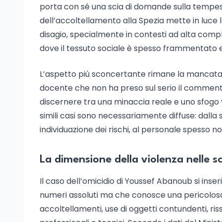
porta con sé una scia di domande sulla tempestiv
dell’accoltellamento alla Spezia mette in luce la 
disagio, specialmente in contesti ad alta compl
dove il tessuto sociale è spesso frammentato e 
L’aspetto più sconcertante rimane la mancata let
docente che non ha preso sul serio il commento 
discernere tra una minaccia reale e uno sfogo v
simili casi sono necessariamente diffuse: dalla 
individuazione dei rischi, al personale spesso 
La dimensione della violenza nelle sc
Il caso dell’omicidio di Youssef Abanoub si ins
numeri assoluti ma che conosce una pericolosa
accoltellamenti, use di oggetti contundenti, ris