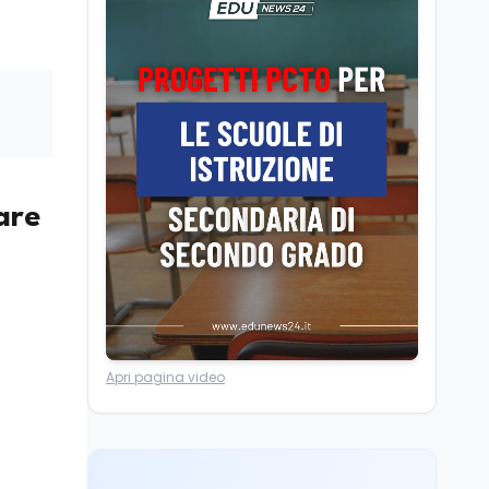
dei minatori morti a
Università statali, il
Marcinelle nel 1956
Fondo ordinario 2026
sale a 9,415 miliardi, c'è
la firma della ministra
Bernini sul decreto
Tecnologia
8 ago
Il cloaking selettivo di
Time: ads invisibili solo
per i chatbot AI
sare
Mondo
8 ago
A Nonthaburi il killer
14enne era bullizzato: la
CZ-75 era del nonno
Lavoro
8 ago
Apri pagina video
Riforma del calcio, si
insedia il comitato
ristretto al Senato. La
soddisfazione del
senatore di Forza Italia,
Mondo
8 ago