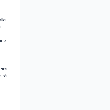
n
lla
a
tano
tire
sità