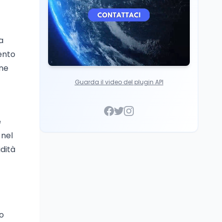
a
ento
one
Guarda il video del plugin API
e
 nel
idità
io