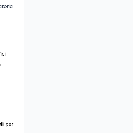
atoria
ici
i
ili per