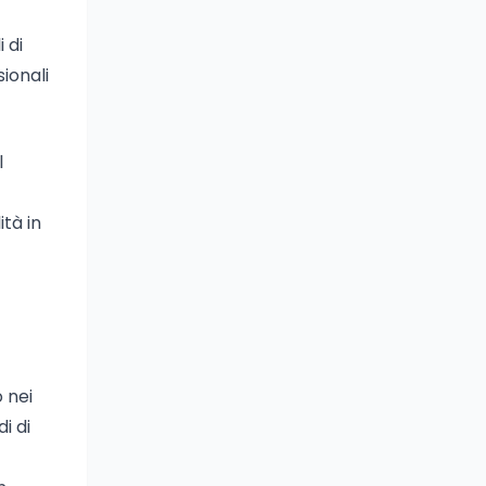
 di
ionali
l
tà in
 nei
i di