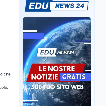
Mario Occhiuto
L'8 agosto è la Giornata
europea in memoria
delle vittime del lavoro.
Istituita dal Parlamento
di Strasburgo in ricordo
Università
8 ago
dei minatori morti a
Università statali, il
Marcinelle nel 1956
Fondo ordinario 2026
sale a 9,415 miliardi, c'è
la firma della ministra
Bernini sul decreto
Tecnologia
8 ago
Il cloaking selettivo di
Time: ads invisibili solo
per i chatbot AI
ura che
Mondo
8 ago
A Nonthaburi il killer
uole,
14enne era bullizzato: la
CZ-75 era del nonno