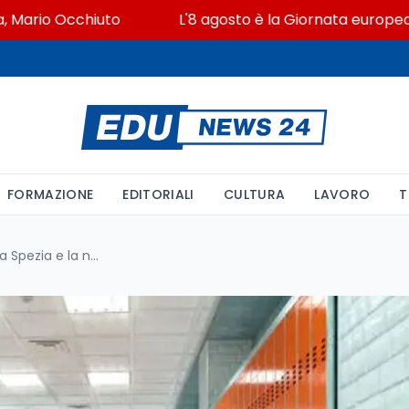
io Occhiuto
L'8 agosto è la Giornata europea in memo
FORMAZIONE
EDITORIALI
CULTURA
LAVORO
T
Violenza nelle scuole: il caso La Spezia e la necessità di ripensare autonomia e sicurezza