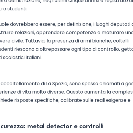
ro dell’Istruzione, negli ultimi cinque anni si è registrato u
ra studenti.
le dovrebbero essere, per definizione, i luoghi deputati a
costruire relazioni, apprendere competenze e maturare un
ere civile. Tuttavia, la presenza di armi bianche, coltelli
 studenti riescono a oltrepassare ogni tipo di controllo, get
 scolastici italiani.
ell’accoltellamento di La Spezia, sono spesso chiamati a ges
perienze di vita molto diverse. Questo aumenta la comples
hiede risposte specifiche, calibrate sulle reali esigenze e
 sicurezza: metal detector e controlli