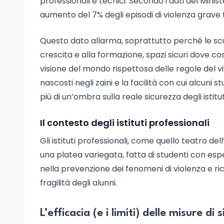
professionali e tecnici. Secondo i dati del Ministe
aumento del 7% degli episodi di violenza grave t
Questo dato allarma, soprattutto perché le scuo
crescita e alla formazione, spazi sicuri dove 
visione del mondo rispettosa delle regole del viv
nascosti negli zaini e la facilità con cui alcuni
più di un’ombra sulla reale sicurezza degli istituti
Il contesto degli istituti professionali
Gli istituti professionali, come quello teatro d
una platea variegata, fatta di studenti con es
nella prevenzione dei fenomeni di violenza e ric
fragilità degli alunni.
L’efficacia (e i limiti) delle misure di