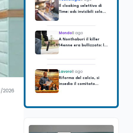
Time: ads invisibili solo
per i chatbot AI
Mondo
8 ago
A Nonthaburi il killer
14enne era bullizzato: la
CZ-75 era del nonno
Lavoro
8 ago
Riforma del calcio, si
insedia il comitato
ristretto al Senato. La
soddisfazione del
1/2026
senatore di Forza Italia,
Mondo
8 ago
Mario Occhiuto
L'8 agosto è la Giornata
europea in memoria
delle vittime del lavoro.
Istituita dal Parlamento
di Strasburgo in ricordo
Università
8 ago