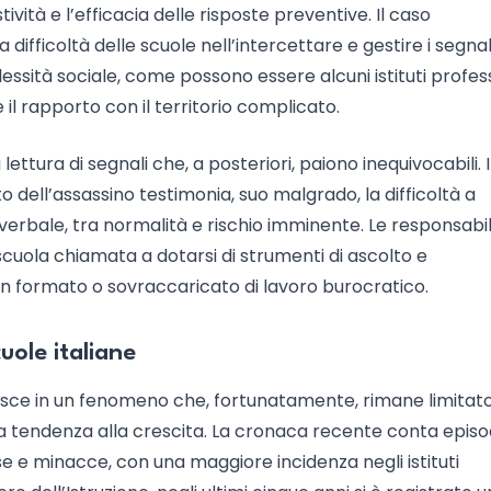
ità e l’efficacia delle risposte preventive. Il caso
difficoltà delle scuole nell’intercettare e gestire i segnali
essità sociale, come possono essere alcuni istituti profess
il rapporto con il territorio complicato.
tura di segnali che, a posteriori, paiono inequivocabili. I
dell’assassino testimonia, suo malgrado, la difficoltà a
erbale, tra normalità e rischio imminente. Le responsabili
scuola chiamata a dotarsi di strumenti di ascolto e
non formato o sovraccaricato di lavoro burocratico.
uole italiane
erisce in un fenomeno che, fortunatamente, rimane limitato
 tendenza alla crescita. La cronaca recente conta episod
se e minacce, con una maggiore incidenza negli istituti