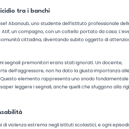
icidio tra i banchi
ssef Abanoub, uno studente dell’istituto professionale dell
 Atif, un compagno, con un coltello portato da casa. L’ev
a comunità cittadina, diventando subito oggetto di attenzi
i segnali premonitori erano stati ignorati. Un docente,
te dell’aggressore, non ha dato la giusta importanza all
a. Questo elemento rappresenta uno snodo fondamentale
saper leggere i segnali, anche quelli che sfuggono alla rig
sabilità
di violenza estrema negli istituti scolastici, e ogni episod