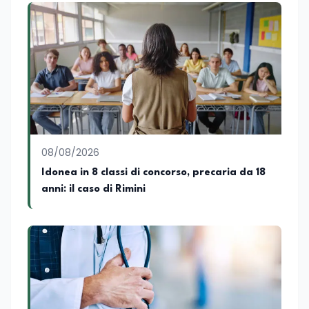
Rosso al Nero. Ho partecipato al volume
collettivo edito dalla Fondazione
Tatarella e da Giubilei Regnani editore sui
trent’anni dalla fondazione di Alleanza
nazionale. Per tre legislature sono stato
collaboratore parlamentare
occupandomi di legge di bilancio e di
politiche agroalimentari con particolare
riferimento all’export del Made in Italy e
al contrasto dell’Italian sounding,
collaborando con le Camera di
08/08/2026
commercio italiane all’estero.
Idonea in 8 classi di concorso, precaria da 18
Appassionato di storia, di sociologia e di
anni: il caso di Rimini
costume, spesso racconto all’interno
delle collaborazioni giornalistiche i
cambiamenti della società italiana e
internazionale attraverso gli usi, le
abitudini e i protagonisti che hanno
accompagnato negli anni lo sviluppo e la
crescita sociale e culturale. Pugliese di
nascita, vivo a Roma o in un ipotetico
altrove.