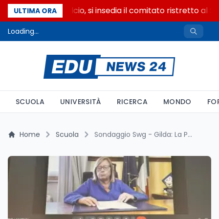
Riforma del calcio, si insedia il comitato ristretto al 
ULTIMA ORA
Loading...
SCUOLA
UNIVERSITÀ
RICERCA
MONDO
FO
Home
Scuola
Sondaggio Swg - Gilda: La Parola ai Docenti, Protagonisti del Processo Culturale