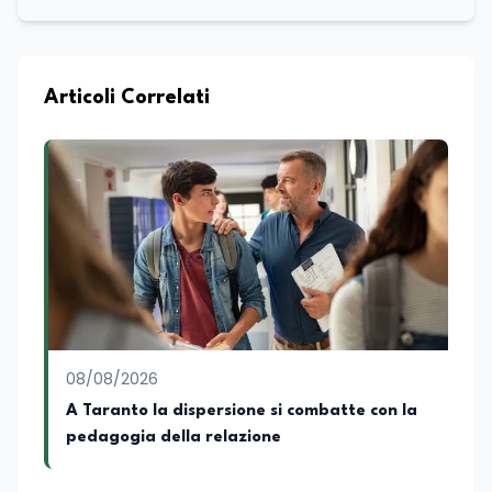
scienze politiche e relazioni internazionali
all’Università La Sapienza di Roma,
collaboro a contratto con L’Edicola e Il
Mattino di Puglia e Basilicata dove mi
occupo di politica e di economia. Per
Articoli Correlati
Edunews24 curo l’informazione politica
relativa ai temi dell’Istruzione. In
particolare, scrivendo delle attività
istituzionali con un focus sia sulle
iniziative e sui programmi dei Ministeri
dell’Istruzione e del Merito, dell’Università
e della Ricerca e della Cultura che su
quelle delle commissioni parlamentari
della Camera dei deputati e del Senato
della Repubblica. Inoltre, sono
amministratore unico di Italialab srl con
cui curo uffici stampa pubblici e privati e
08/08/2026
sviluppo programmi di valorizzazione
culturale e di promozione territoriale. In
A Taranto la dispersione si combatte con la
passato ho collaborato con testate
pedagogia della relazione
nazionali e regionali, in particolare
pugliesi, e ho scritto i volumi Il sindaco di
Tutti, edito da Il Castello editore e Dal