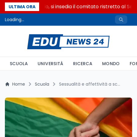
Riforma del calcio, si insedia il comitato ristretto al Sen
ULTIMA ORA
Loading...
SCUOLA
UNIVERSITÀ
RICERCA
MONDO
FO
Home
Scuola
Sessualità e affettività a scuola: l’iniziativa di Save the Children a Roma contro stereotipi e discriminazioni