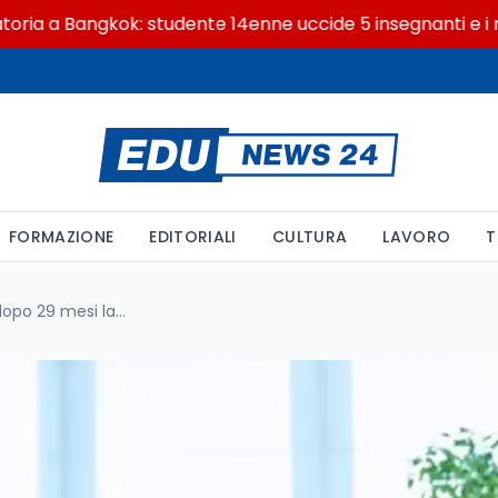
 Bangkok: studente 14enne uccide 5 insegnanti e i nonni
FORMAZIONE
EDITORIALI
CULTURA
LAVORO
T
Riunioni collegiali a distanza: dopo 29 mesi la scelta passa alle scuole