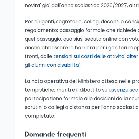
novita' gia' dall'anno scolastico 2026/2027, alt
Per dirigenti, segreterie, collegi docenti e consi
regolamento: passaggio formale che richiede del
quel passaggio, qualsiasi seduta online con voto 
anche abbassare la barriera per i genitori rappre
fronti, dalle
tensioni sui costi delle attivita' alt
gli alunni con disabilita'
.
La nota operativa del Ministero attesa nelle p
tempistiche, mentre il dibattito su
assenze scol
partecipazione formale alle decisioni della sc
scrutini o collegi a distanza per l'anno scolast
completato.
Domande frequenti