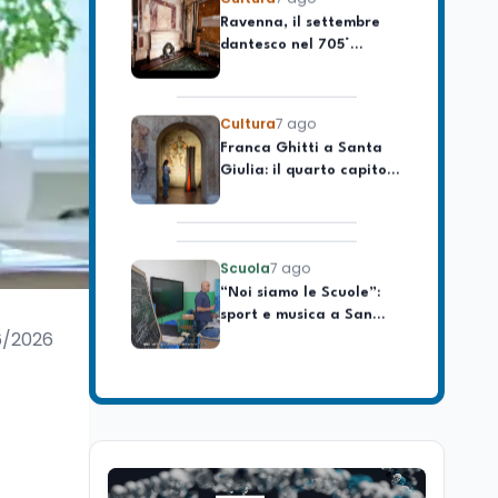
dantesco nel 705°
longevo dell’Italia
anniversario della morte
repubblicana
del Sommo Poeta
Cultura
7 ago
Franca Ghitti a Santa
Giulia: il quarto capitolo
dei Palcoscenici
Scuola
7 ago
“Noi siamo le Scuole”:
sport e musica a San
Miniato, STEM a Lerici
con il progetto del Mim
6/2026
Mondo
7 ago
Sparatoria a Bangkok:
studente 14enne uccide
5 insegnanti e i nonni
Editoriali
7 ago