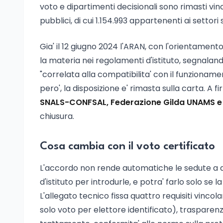
voto e dipartimenti decisionali sono rimasti vinc
pubblici, di cui 1.154.993 appartenenti ai settor
Gia' il 12 giugno 2024 l'ARAN, con l'orientamento
la materia nei regolamenti d'istituto, segnalan
"correlata alla compatibilita' con il funzionamen
pero', la disposizione e' rimasta sulla carta. A 
SNALS-CONFSAL, Federazione Gilda UNAMS e
chiusura.
Cosa cambia con il voto certificato
L'accordo non rende automatiche le sedute a di
d'istituto per introdurle, e potra' farlo solo se 
L'allegato tecnico fissa quattro requisiti vincol
solo voto per elettore identificato), trasparenza