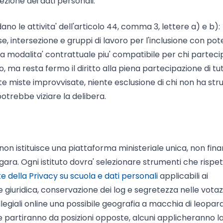
zione dei dati personali.
no le attivita' dell'articolo 44, comma 3, lettere a) e b):
sse, intersezione e gruppi di lavoro per l'inclusione con pot
a modalita' contrattuale piu' compatibile per chi parteci
 ma resta fermo il diritto alla piena partecipazione di tutt
e miste improvvisate, niente esclusione di chi non ha str
trebbe viziare la delibera.
do non istituisce una piattaforma ministeriale unica, non fina
i gara. Ogni istituto dovra' selezionare strumenti che rispet
 della Privacy su scuola e dati personali
applicabili ai
e giuridica, conservazione dei log e segretezza nelle votaz
collegiali online una possibile geografia a macchia di leopar
se partiranno da posizioni opposte, alcuni applicheranno l