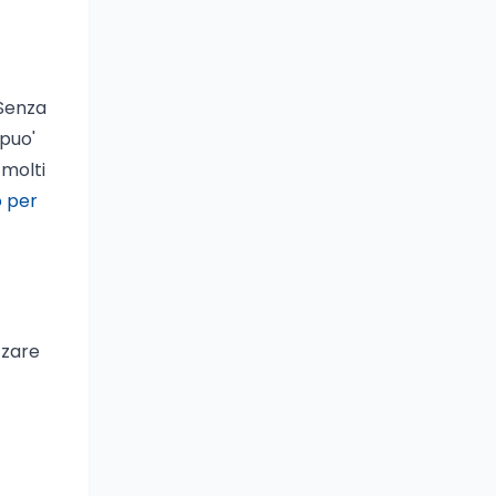
 Senza
 puo'
 molti
 per
zzare