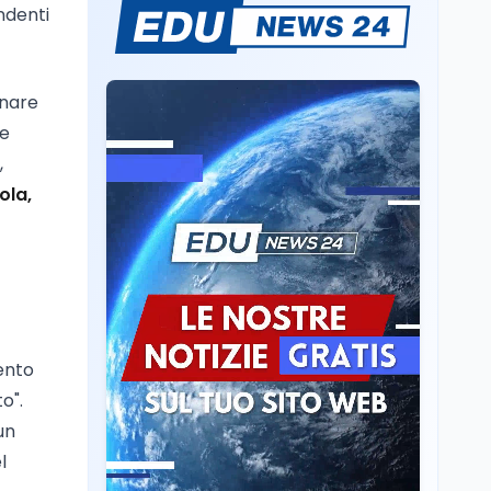
endenti
Sparatoria a Bangkok:
studente 14enne uccide
5 insegnanti e i nonni
inare
Editoriali
7 ago
re
Camere in ferie,
,
riapertura il 9
settembre tra legge
ola,
elettorale e Rai. La
premier Meloni attesa a
Cultura
7 ago
Bari il 4 settembre per
Ravenna, il settembre
celebrare il governo più
dantesco nel 705°
longevo dell’Italia
anniversario della morte
repubblicana
del Sommo Poeta
Cultura
7 ago
ento
Franca Ghitti a Santa
o".
Giulia: il quarto capitolo
un
dei Palcoscenici
l