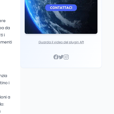
ere
pa da
i i
umenti
Guarda il video del plugin API
nzia
tino i
ioni a
do:
a