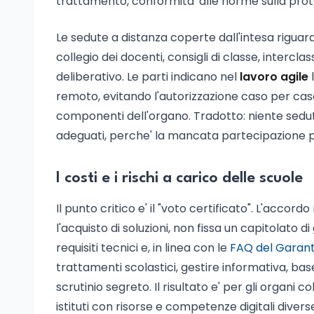
trattamento, conformita' alle norme sulla prote
Le sedute a distanza coperte dall'intesa riguarda
collegio dei docenti, consigli di classe, intercla
deliberativo. Le parti indicano nel
lavoro agile
l
remoto, evitando l'autorizzazione caso per caso,
componenti dell'organo. Tradotto: niente sedut
adeguati, perche' la mancata partecipazione po
I costi e i rischi a carico delle scuole
Il punto critico e' il "voto certificato". L'accor
l'acquisto di soluzioni, non fissa un capitolato d
requisiti tecnici e, in linea con le
FAQ del Garante
trattamenti scolastici, gestire informativa, bas
scrutinio segreto. Il risultato e' per gli organi 
istituti con risorse e competenze digitali diver