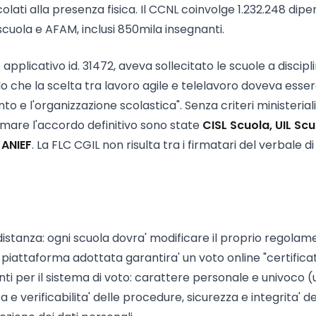
olati alla presenza fisica. Il CCNL coinvolge 1.232.248 dip
i scuola e AFAM, inclusi 850mila insegnanti.
 applicativo id. 31472, aveva sollecitato le scuole a discipl
do che la scelta tra lavoro agile e telelavoro doveva esse
to e l'organizzazione scolastica". Senza criteri ministeriali
firmare l'accordo definitivo sono state
CISL Scuola, UIL Scu
 ANIEF
. La FLC CGIL non risulta tra i firmatari del verbale di
stanza: ogni scuola dovra' modificare il proprio regolam
la piattaforma adottata garantira' un voto online "certificat
anti per il sistema di voto: carattere personale e univoco (
 e verificabilita' delle procedure, sicurezza e integrita' de