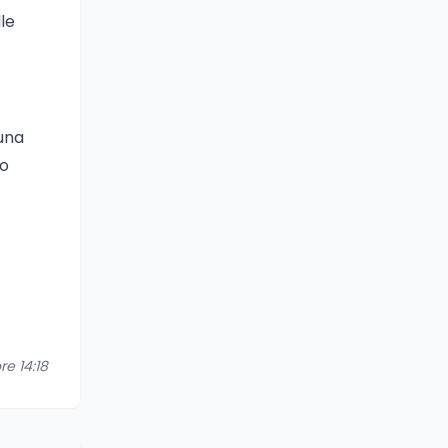
le
 una
no
re 14:18