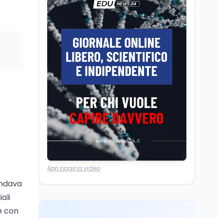
Camere in ferie,
riapertura il 9
settembre tra legge
elettorale e Rai. La
premier Meloni attesa a
Cultura
7 ago
Bari il 4 settembre per
Ravenna, il settembre
celebrare il governo più
dantesco nel 705°
longevo dell’Italia
anniversario della morte
repubblicana
del Sommo Poeta
Cultura
7 ago
Franca Ghitti a Santa
Giulia: il quarto capitolo
dei Palcoscenici
Scuola
7 ago
Apri pagina video
“Noi siamo le Scuole”:
sport e musica a San
andava
Miniato, STEM a Lerici
ali
con il progetto del Mim
se con
Mondo
7 ago