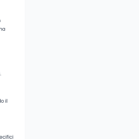
n
una
.
 il
cifici