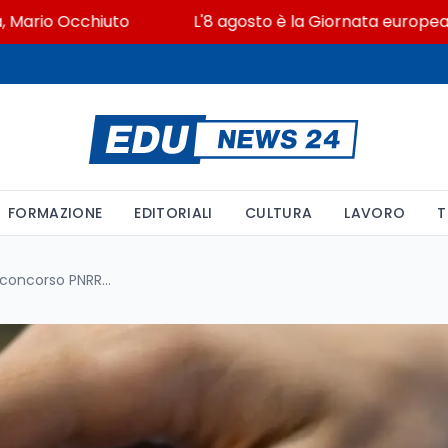
o Occhiuto
L'8 agosto è la Giornata europea in memo
FORMAZIONE
EDITORIALI
CULTURA
LAVORO
T
Punteggio USR pari a zero nel concorso PNRR3: come leggerlo