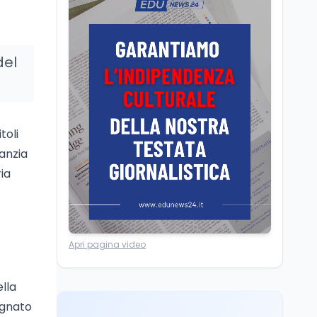
Università statali, il
Marcinelle nel 1956
Fondo ordinario 2026
sale a 9,415 miliardi, c'è
la firma della ministra
del
Bernini sul decreto
Tecnologia
8 ago
Il cloaking selettivo di
Time: ads invisibili solo
per i chatbot AI
toli
Mondo
8 ago
anzia
A Nonthaburi il killer
ia
14enne era bullizzato: la
CZ-75 era del nonno
Lavoro
8 ago
Apri pagina video
Riforma del calcio, si
insedia il comitato
ristretto al Senato. La
ella
soddisfazione del
segnato
senatore di Forza Italia,
Mondo
8 ago