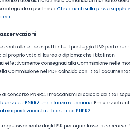
amente i titoli dichiarati nella domanda al momento della
uò integrarlo a posteriori.
Chiarimenti sulla prova suppletiv
daria
 osservazioni
 controllare tre aspetti: che il punteggio USR pari a zero
al proprio voto di laurea o diploma; che i titoli non
stati effettivamente consegnati alla Commissione nelle mo
 della Commissione nel PDF coincida con i titoli documentat
al concorso PNRR2, i meccanismi di calcolo dei titoli seg
el concorso PNRR2 per infanzia e primaria
. Per un confron
dati sui posti vacanti nel concorso PNRR2
.
rogressivamente dagli USR per ogni classe di concorso. 