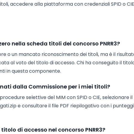
titoli, accedere alla piattaforma con credenziali SPID o CI
zero nella scheda titoli del concorso PNRR3?
re o un mancato riconoscimento dei titoli, ma è il risultat
ata al voto del titolo di accesso. Chi ha conseguito il tito
punti in questa componente.
ati dalla Commissione per i miei titoli?
rocedure selettive del MIM con SPID o CIE, selezionare il
ati.zip e consultare il file PDF riepilogativo con i punteggi
l titolo di accesso nel concorso PNRR3?