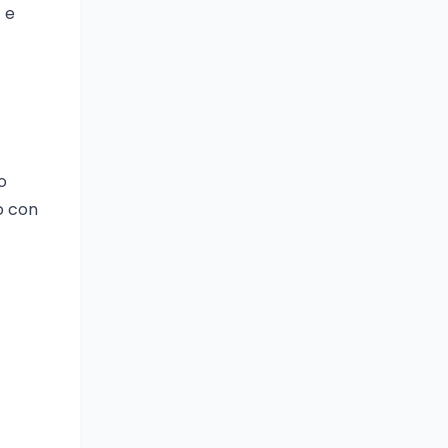
E e
o
lo con