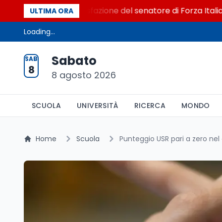
l Senato. La soddisfazione del senatore di Forza Italia, Mari
ULTIMA ORA
Loading...
Sabato
SAB
8
8 agosto 2026
SCUOLA
UNIVERSITÀ
RICERCA
MONDO
Home
Scuola