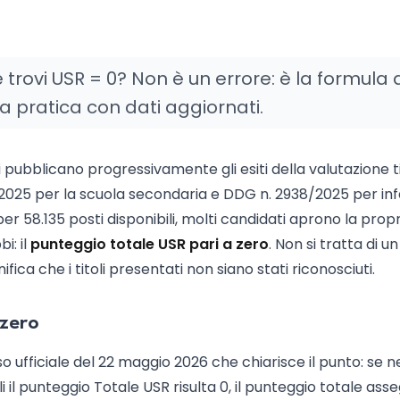
 e trovi USR = 0? Non è un errore: è la formula 
 pratica con dati aggiornati.
i pubblicano progressivamente gli esiti della valutazione ti
025 per la scuola secondaria e DDG n. 2938/2025 per inf
 58.135 posti disponibili, molti candidati aprono la propr
i: il
punteggio totale USR pari a zero
. Non si tratta di un
ca che i titoli presentati non siano stati riconosciuti.
 zero
so ufficiale del 22 maggio 2026 che chiarisce il punto: se n
li il punteggio Totale USR risulta 0, il punteggio totale as