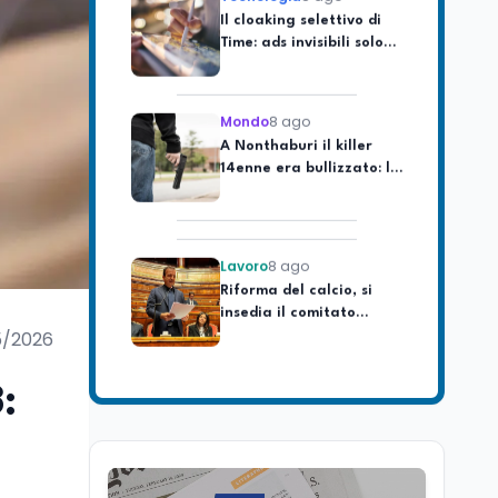
Time: ads invisibili solo
per i chatbot AI
Mondo
8 ago
A Nonthaburi il killer
14enne era bullizzato: la
CZ-75 era del nonno
Lavoro
8 ago
Riforma del calcio, si
insedia il comitato
ristretto al Senato. La
soddisfazione del
5/2026
senatore di Forza Italia,
Mondo
8 ago
Mario Occhiuto
L'8 agosto è la Giornata
:
europea in memoria
delle vittime del lavoro.
Istituita dal Parlamento
di Strasburgo in ricordo
Università
8 ago
dei minatori morti a