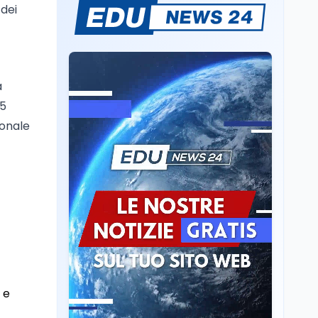
Mario Occhiuto
 dei
L'8 agosto è la Giornata
europea in memoria
delle vittime del lavoro.
Istituita dal Parlamento
di Strasburgo in ricordo
Università
8 ago
dei minatori morti a
a
Università statali, il
Marcinelle nel 1956
,5
Fondo ordinario 2026
sale a 9,415 miliardi, c'è
ionale
la firma della ministra
Bernini sul decreto
Tecnologia
8 ago
Il cloaking selettivo di
Time: ads invisibili solo
per i chatbot AI
Mondo
8 ago
A Nonthaburi il killer
14enne era bullizzato: la
CZ-75 era del nonno
 e