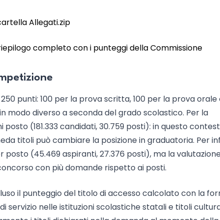
cartella Allegati.zip
il riepilogo completo con i punteggi della Commissione
competizione
0 punti: 100 per la prova scritta, 100 per la prova orale
sa in modo diverso a seconda del grado scolastico. Per la
i posto (181.333 candidati, 30.759 posti): in questo contest
da titoli può cambiare la posizione in graduatoria. Per in
r posto (45.469 aspiranti, 27.376 posti), ma la valutazion
 concorso con più domande rispetto ai posti.
incluso il punteggio del titolo di accesso calcolato con la fo
i servizio nelle istituzioni scolastiche statali e titoli cultura