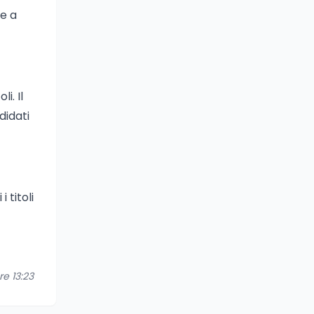
le a
i. Il
didati
 titoli
re 13:23