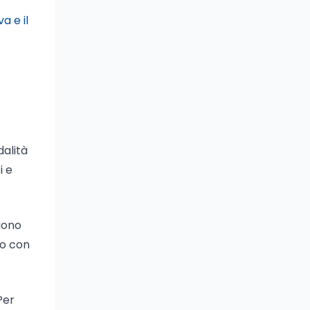
a e il
dalità
i e
uono
to con
Per