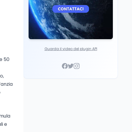
Guarda il video del plugin API
 e 50
o,
fanzia
e
rmula
li e